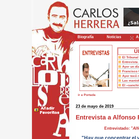
Biografía
Noticias
Ar
Úl
El Tribuna
Entrevista 
Ayer un dí
Francisco 
Ayer tocó 
Las maniob
El «sanch
ir a Portada
23 de mayo de 2019
Entrevista a Alfonso
Entrevistado: "
Al
"Hay que concentrar el 