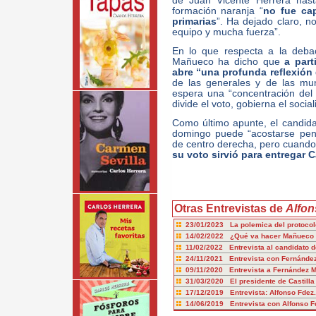
de Juan Vicente Herrera has
formación naranja “
no fue ca
primarias
”. Ha dejado claro, n
equipo y mucha fuerza”.
En lo que respecta a la debac
Mañueco ha dicho que
a part
abre “una profunda reflexión
de las generales y de las mun
espera una “concentración del
divide el voto, gobierna el socia
Como último apunte, el candida
domingo puede “acostarse pe
de centro derecha, pero cuando 
su voto sirvió para entregar C
Otras Entrevistas de
Alfo
23/01/2023 La polemica del protocolo
14/02/2022 ¿Qué va hacer Mañueco 
11/02/2022 Entrevista al candidato d
24/11/2021 Entrevista con Fernánde
09/11/2020 Entrevista a Fernández 
31/03/2020 El presidente de Castilla
17/12/2019 Entrevista: Alfonso Fdez
14/06/2019 Entrevista con Alfonso 