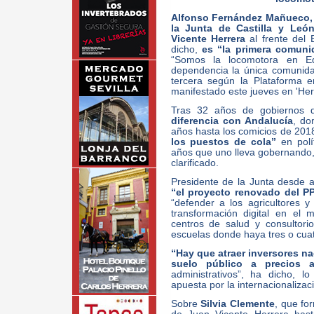
Alfonso Fernández Mañueco, c
la Junta de Castilla y Leó
Vicente Herrera
al frente del 
dicho,
es “la primera comun
“Somos la locomotora en Ed
dependencia la única comunida
tercera según la Plataforma 
manifestado este jueves en 'He
Tras 32 años de gobiernos 
diferencia con Andalucía
, do
años hasta los comicios de 201
los puestos de cola”
en polí
años que uno lleva gobernando, 
clarificado.
Presidente de la Junta desde 
“el proyecto renovado del PP
“defender a los agricultores 
transformación digital en el 
centros de salud y consultorio
escuelas donde haya tres o cuat
“Hay que atraer inversores na
suelo público a precios a
administrativos”, ha dicho,
apuesta por la internacionalizac
Sobre
Silvia Clemente
, que fo