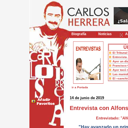
Biografía
Noticias
Ar
Úl
El Tribuna
Entrevista 
Ayer un dí
Francisco 
Ayer tocó 
Las maniob
El «sanch
ir a Portada
14 de junio de 2019
Entrevista con Alfon
Entrevistado: "
Al
"Hay avanzado un prin