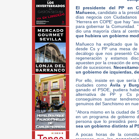
El presidente del PP en C
Mañueco,
candidato a la presi
días negocia con Ciudadanos 
'Herrera en COPE' que hay "av
para gobernar la Comunidad. “El
dio una mayoría clara al cent
que hubiera un gobierno mod
Mañueco ha explicado que l
desde Cs y PP una mesa de t
decálogo que nos presentó Cs
regeneración y estamos dis
apuesten por la creación de emp
del de sucesiones.
Necesitamos
un gobierno de izquierdas, d
Por ello, insiste en que serí
ciudades como
Ávila y Burg
ganado el PSOE, pudiera hab
alternativa de PP y Cs p
conseguimos sumar tendremos
genuinos del Sanchismo en nuest
“Ahora mismo en la ciudad de S
en un programa de gobierno de
persona que lo presidirá pero
sea un gobierno distinto al P
A pocas horas de la constit