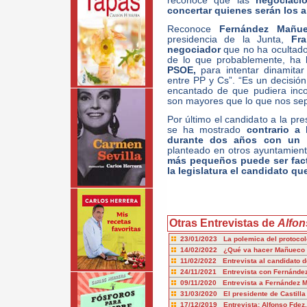
reconoce que las
negociaci
concertar quienes serán los a
Reconoce
Fernández Mañ
presidencia de la Junta,
Fr
negociador
que no ha ocultado
de lo que probablemente, ha
PSOE,
para intentar dinamita
entre PP y Cs”. “Es un decisión
encantado de que pudiera incor
son mayores que lo que nos sep
Por último el candidato a la pre
se ha mostrado
contrario a 
durante dos años con un 
planteado en otros ayuntamient
más pequeños puede ser facti
la legislatura el candidato qu
Otras Entrevistas de
Alfo
23/01/2023 La polemica del protocolo
14/02/2022 ¿Qué va hacer Mañueco 
11/02/2022 Entrevista al candidato d
24/11/2021 Entrevista con Fernánde
09/11/2020 Entrevista a Fernández 
31/03/2020 El presidente de Castilla
17/12/2019 Entrevista: Alfonso Fdez