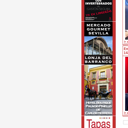
ir 
En
14
ir 