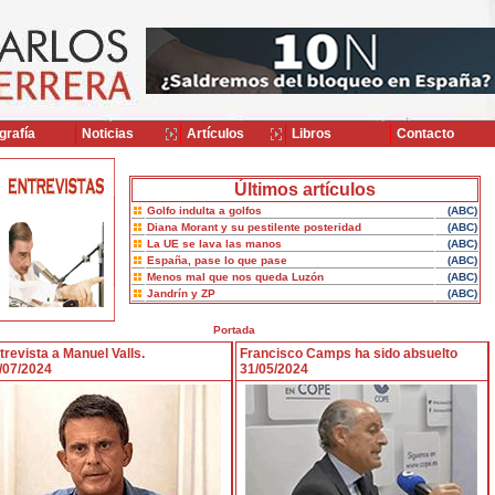
grafía
Noticias
Artículos
Libros
Contacto
Últimos artículos
Golfo indulta a golfos
(ABC)
Diana Morant y su pestilente posteridad
(ABC)
La UE se lava las manos
(ABC)
España, pase lo que pase
(ABC)
Menos mal que nos queda Luzón
(ABC)
Jandrín y ZP
(ABC)
Portada
trevista a Manuel Valls.
Francisco Camps ha sido absuelto
/07/2024
31/05/2024