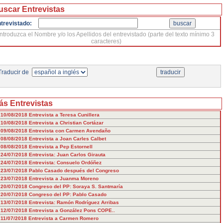
uscar Entrevistas
trevistado:
Introduzca el Nombre y/o los Apellidos del entrevistado (parte del texto mínimo 3
caracteres)
raducir de
ás Entrevistas
10/08/2018
Entrevista a Teresa Cunillera
10/08/2018
Entrevista a Christian Cortázar
09/08/2018
Entrevista con Carmen Avendaño
08/08/2018
Entrevista a Joan Carles Calbet
08/08/2018
Entrevista a Pep Estornell
24/07/2018
Entrevista: Juan Carlos Girauta
24/07/2018
Entrevista: Consuelo Ordóñez
23/07/2018
Pablo Casado después del Congreso
23/07/2018
Entrevista a Juanma Moreno
20/07/2018
Congreso del PP: Soraya S. Santmaría
20/07/2018
Congreso del PP: Pablo Casado
13/07/2018
Entrevista: Ramón Rodríguez Arribas
12/07/2018
Entrevista a González Pons COPE..
11/07/2018
Entrevista a Carmen Romero