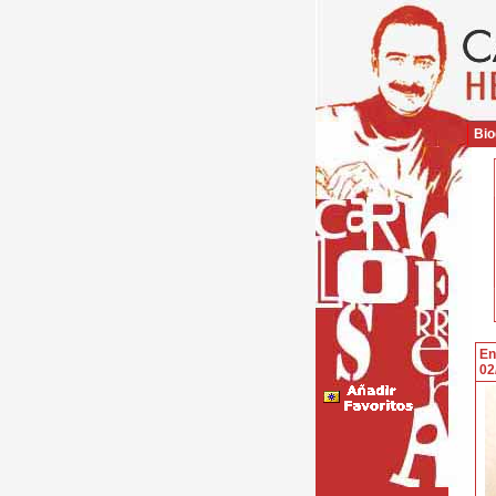
Bio
En
02