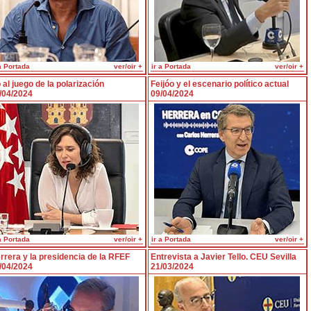
a Portada
ver/oir +
ir a Portada
ver/oir +
 al juego de la polarización
Feijóo y el escenario político actual
/04/2024
09/04/2024
a Portada
ver/oir +
ir a Portada
ver/oir +
rrera y la presidencia de la RFEF
Entrevista a Javier Tello. CEU Sevilla
/04/2024
21/03/2024