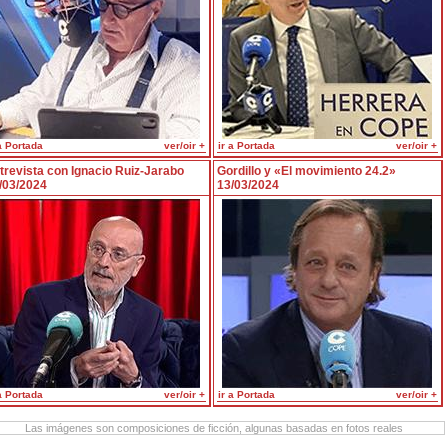
a Portada
ver/oir +
ir a Portada
ver/oir +
trevista con Ignacio Ruiz-Jarabo
Gordillo y «El movimiento 24.2»
/03/2024
13/03/2024
a Portada
ver/oir +
ir a Portada
ver/oir +
Las imágenes son composiciones de ficción, algunas basadas en fotos reales