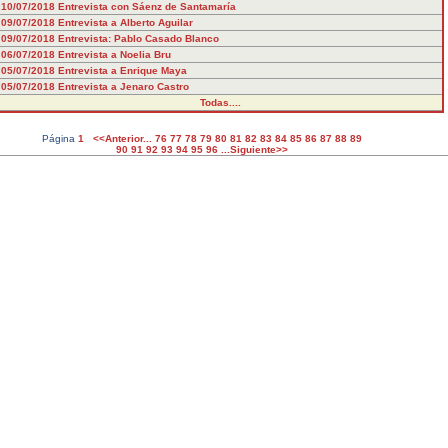
10/07/2018
Entrevista con Sáenz de Santamaría
09/07/2018
Entrevista a Alberto Aguilar
09/07/2018
Entrevista: Pablo Casado Blanco
06/07/2018
Entrevista a Noelia Bru
05/07/2018
Entrevista a Enrique Maya
05/07/2018
Entrevista a Jenaro Castro
Todas....
Página
1
<<Anterior...
76
77
78
79
80
81
82
83
84
85
86
87
88
89
90
91
92
93
94
95
96
...Siguiente>>