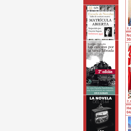
ir 
No
30
ir 
He
04