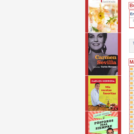
B
En
T
M