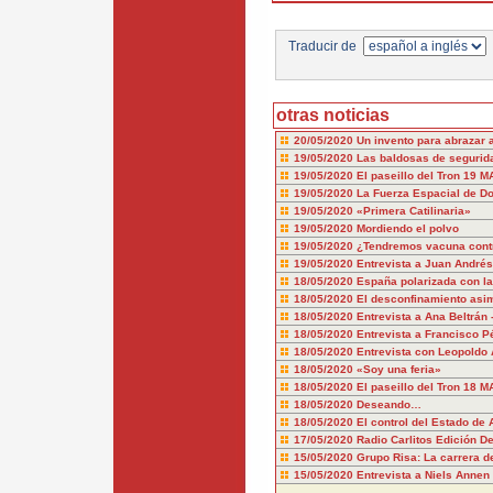
Traducir de
otras noticias
20/05/2020
Un invento para abrazar 
19/05/2020
Las baldosas de segurida
19/05/2020
El paseillo del Tron 19 
19/05/2020
La Fuerza Espacial de D
19/05/2020
«Primera Catilinaria»
19/05/2020
Mordiendo el polvo
19/05/2020
¿Tendremos vacuna contr
19/05/2020
Entrevista a Juan Andrés
18/05/2020
España polarizada con l
18/05/2020
El desconfinamiento asim
18/05/2020
Entrevista a Ana Beltrán
18/05/2020
Entrevista a Francisco P
18/05/2020
Entrevista con Leopoldo
18/05/2020
«Soy una feria»
18/05/2020
El paseillo del Tron 18 
18/05/2020
Deseando…
18/05/2020
El control del Estado de
17/05/2020
Radio Carlitos Edición De
15/05/2020
Grupo Risa: La carrera d
15/05/2020
Entrevista a Niels Annen