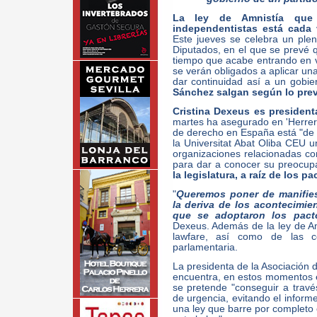
La ley de Amnistía que
independentistas está cada
Este jueves se celebra un plen
Diputados, en el que se prevé q
tiempo que acabe entrando en v
se verán obligados a aplicar una
dar continuidad así a un gobie
Sánchez salgan según lo prev
Cristina Dexeus es president
martes ha asegurado en 'Herrer
de derecho en España está "de q
la Universitat Abat Oliba CEU u
organizaciones relacionadas con
para dar a conocer su preocu
la legislatura, a raíz de los p
"
Queremos poner de manifie
la deriva de los acontecimie
que se adoptaron los pact
Dexeus. Además de la ley de A
lawfare, así como de las c
parlamentaria.
La presidenta de la Asociación
encuentra, en estos momentos
se pretende "conseguir a través
de urgencia, evitando el inform
una ley que barre por completo e