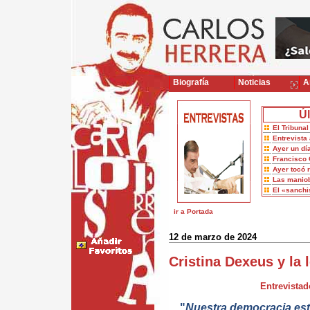
Biografía
Noticias
Ar
Úl
El Tribuna
Entrevista 
Ayer un dí
Francisco 
Ayer tocó 
Las maniob
El «sanch
ir a Portada
12 de marzo de 2024
Cristina Dexeus y la 
Entrevistad
"
Nuestra democracia est