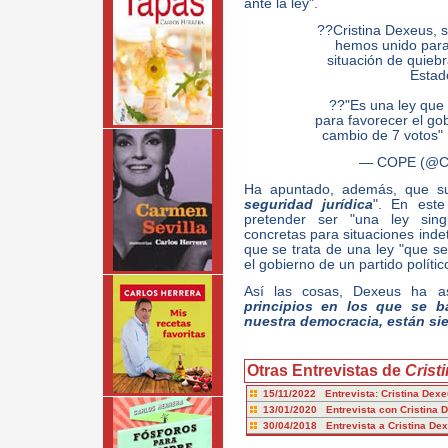
ante la ley".
??Cristina Dexeus, s
hemos unido para 
situación de quieb
Estad
??"Es una ley que
para favorecer el gob
cambio de 7 votos"
— COPE (@
Ha apuntado, además, que s
seguridad jurídica
". En est
pretender ser "una ley singu
concretas para situaciones inde
que se trata de una ley "que s
el gobierno de un partido polític
Así las cosas, Dexeus ha a
principios en los que se b
nuestra democracia, están s
Otras Entrevistas de
Crist
15/11/2022 Entrevista: Cristina Dex
13/01/2020 Entrevista con Cristina 
30/04/2018 Entrevista a Cristina De