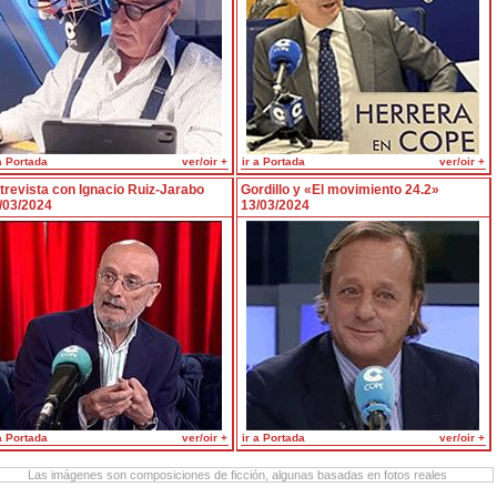
a Portada
ver/oir +
ir a Portada
ver/oir +
trevista con Ignacio Ruiz-Jarabo
Gordillo y «El movimiento 24.2»
/03/2024
13/03/2024
a Portada
ver/oir +
ir a Portada
ver/oir +
Las imágenes son composiciones de ficción, algunas basadas en fotos reales