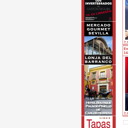
ir 
En
14
ir 