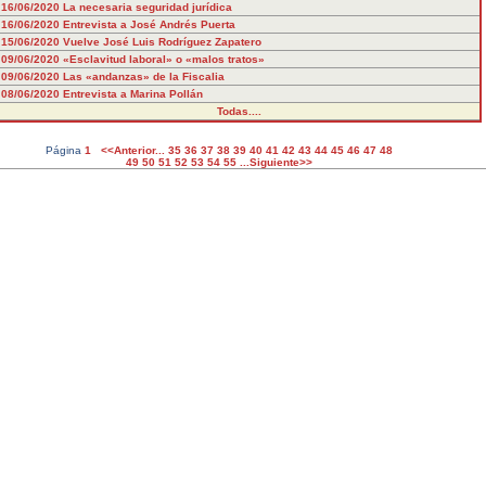
16/06/2020
La necesaria seguridad jurídica
16/06/2020
Entrevista a José Andrés Puerta
15/06/2020
Vuelve José Luis Rodríguez Zapatero
09/06/2020
«Esclavitud laboral» o «malos tratos»
09/06/2020
Las «andanzas» de la Fiscalia
08/06/2020
Entrevista a Marina Pollán
Todas....
Página
1
<<Anterior...
35
36
37
38
39
40
41
42
43
44
45
46
47
48
49
50
51
52
53
54
55
...Siguiente>>