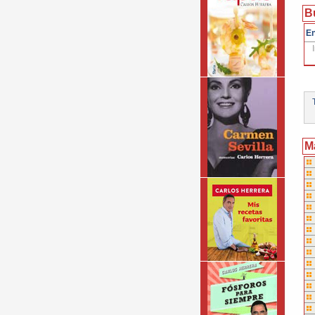
B
En
T
M