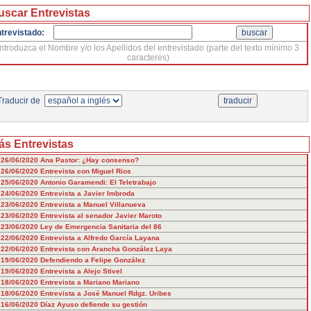
uscar Entrevistas
trevistado:
Introduzca el Nombre y/o los Apellidos del entrevistado (parte del texto mínimo 3
caracteres)
raducir de
ás Entrevistas
26/06/2020
Ana Pastor: ¿Hay consenso?
26/06/2020
Entrevista con Miguel Rios
25/06/2020
Antonio Garamendi: El Teletrabajo
24/06/2020
Entrevista a Javier Imbroda
23/06/2020
Entrevista a Manuel Villanueva
23/06/2020
Entrevista al senador Javier Maroto
23/06/2020
Ley de Emergencia Sanitaria del 86
22/06/2020
Entrevista a Alfredo García Layana
22/06/2020
Entrevista con Arancha González Laya
19/06/2020
Defendiendo a Felipe González
19/06/2020
Entrevista a Alejo Stivel
18/06/2020
Entrevista a Mariano Mariano
18/06/2020
Entrevista a José Manuel Rdgz. Uribes
16/06/2020
Díaz Ayuso defiende su gestión