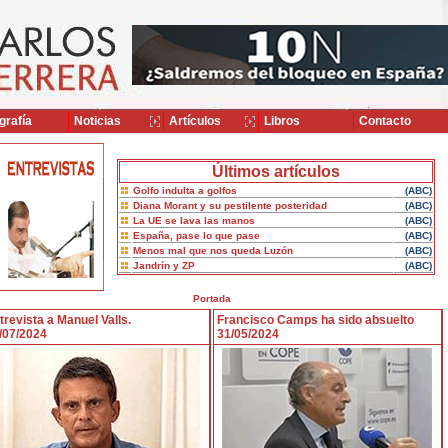
grafía
Noticias
Artículos
Libros
Contacto
Últimos artículos
Golfo indulta a golfos
(ABC)
Diana Morant y su pestilente posteridad
(ABC)
La UE se lava las manos
(ABC)
España, pase lo que pase
(ABC)
Menos mal que nos queda Luzón
(ABC)
Jandrín y ZP
(ABC)
Portada
trevista a Manuel Valls.
Francisco Camps ha sido absuelto
/07/2024
31/05/2024