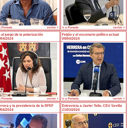
a Portada
ver/oir +
ir a Portada
ver/oir +
 al juego de la polarización
Feijóo y el escenario político actual
/04/2024
09/04/2024
a Portada
ver/oir +
ir a Portada
ver/oir +
rrera y la presidencia de la RFEF
Entrevista a Javier Tello. CEU Sevilla
/04/2024
21/03/2024