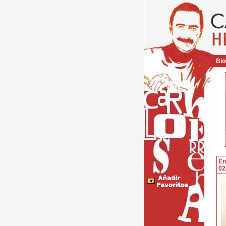
Bio
En
02