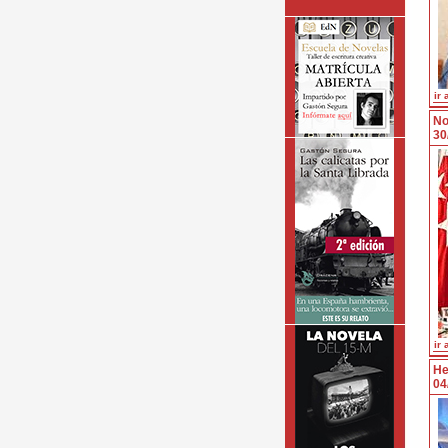
ir 
No
30
ir 
He
04