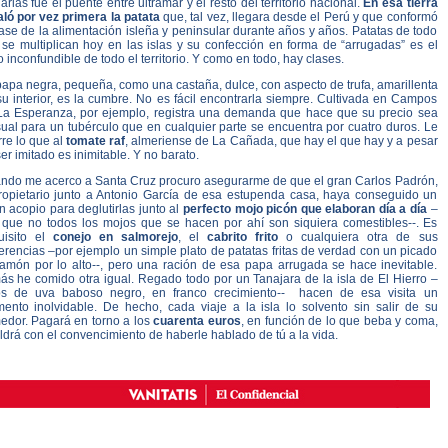
rias fue el puente entre ultramar y el resto del territorio nacional.
En esa tierra
aló por vez primera la patata
que, tal vez, llegara desde el Perú y que conformó
ase de la alimentación isleña y peninsular durante años y años. Patatas de todo
 se multiplican hoy en las islas y su confección en forma de “arrugadas” es el
o inconfundible de todo el territorio. Y como en todo, hay clases.
apa negra, pequeña, como una castaña, dulce, con aspecto de trufa, amarillenta
u interior, es la cumbre. No es fácil encontrarla siempre. Cultivada en Campos
La Esperanza, por ejemplo, registra una demanda que hace que su precio sea
ual para un tubérculo que en cualquier parte se encuentra por cuatro duros. Le
re lo que al
tomate raf
, almeriense de La Cañada, que hay el que hay y a pesar
er imitado es inimitable. Y no barato.
ndo me acerco a Santa Cruz procuro asegurarme de que el gran Carlos Padrón,
ropietario junto a Antonio García de esa estupenda casa, haya conseguido un
 acopio para deglutirlas junto al
perfecto mojo picón
que elaboran día a día
–
, que no todos los mojos que se hacen por ahí son siquiera comestibles--. Es
uisito el
conejo en salmorejo
, el
cabrito frito
o cualquiera otra de sus
rencias –por ejemplo un simple plato de patatas fritas de verdad con un picado
jamón por lo alto--, pero una ración de esa papa arrugada se hace inevitable.
ás he comido otra igual. Regado todo por un Tanajara de la isla de El Hierro –
os de uva baboso negro, en franco crecimiento-- hacen de esa visita un
ento inolvidable. De hecho, cada viaje a la isla lo solvento sin salir de su
edor. Pagará en torno a los
cuarenta euros
, en función de lo que beba y coma,
ldrá con el convencimiento de haberle hablado de tú a la vida.