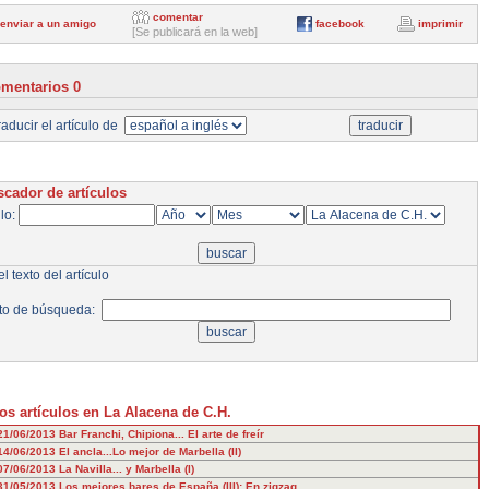
comentar
enviar a un amigo
facebook
imprimir
[Se publicará en la web]
mentarios 0
aducir el artículo de
cador de artículos
ulo:
l texto del artículo
to de búsqueda:
os artículos en La Alacena de C.H.
21/06/2013
Bar Franchi, Chipiona... El arte de freír
14/06/2013
El ancla...Lo mejor de Marbella (II)
07/06/2013
La Navilla... y Marbella (I)
31/05/2013
Los mejores bares de España (III): En zigzag