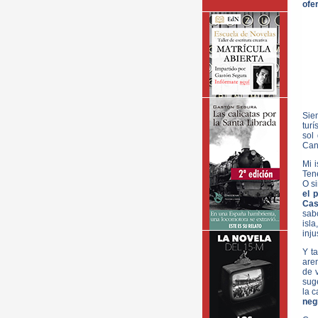
ofe
Siem
turí
sol
Can
Mi i
Ten
O s
el 
Cas
sabo
isl
inju
Y t
are
de 
sug
la c
neg