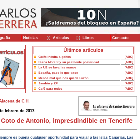
grafía
Noticias
Artículos
Libros
Contacto
Últimos artículos
Golfo indulta a golfos
[ABC]
Diana Morant y su pestilente posteridad
[ABC]
La UE se lava las manos
[ABC]
España, pase lo que pase
[ABC]
Menos mal que nos queda Luzón
[ABC]
Jandrín y ZP
[ABC]
Café para todos
[ABC]
Alacena de C.H.
de febrero de 2013
 Coto de Antonio, impresdindible en Tenerife
empre es buena cualquier oportunidad para viajar a las Islas Canarias. Las