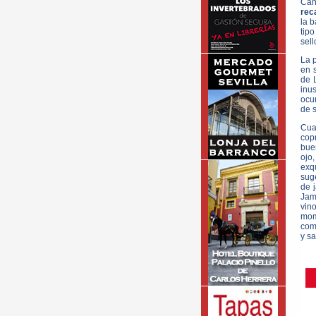
Cana
rec
la b
tipo
sell
La p
en s
de 
inus
ocur
de s
Cua
cop
buen
ojo
exq
suge
de 
Jam
vin
mom
com
y sa