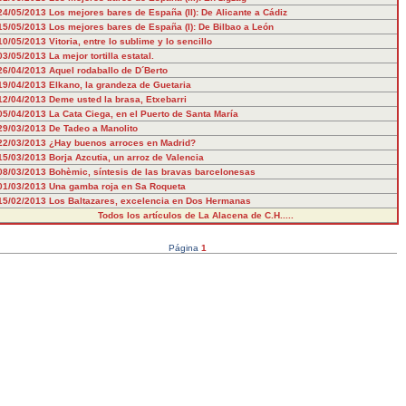
24/05/2013
Los mejores bares de España (II): De Alicante a Cádiz
15/05/2013
Los mejores bares de España (I): De Bilbao a León
10/05/2013
Vitoria, entre lo sublime y lo sencillo
03/05/2013
La mejor tortilla estatal.
26/04/2013
Aquel rodaballo de D´Berto
19/04/2013
Elkano, la grandeza de Guetaria
12/04/2013
Deme usted la brasa, Etxebarri
05/04/2013
La Cata Ciega, en el Puerto de Santa María
29/03/2013
De Tadeo a Manolito
22/03/2013
¿Hay buenos arroces en Madrid?
15/03/2013
Borja Azcutia, un arroz de Valencia
08/03/2013
Bohèmic, síntesis de las bravas barcelonesas
01/03/2013
Una gamba roja en Sa Roqueta
15/02/2013
Los Baltazares, excelencia en Dos Hermanas
Todos los artículos de La Alacena de C.H.....
Página
1