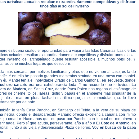
rtas turísticas actuales resultan extraordinariamente competitivas y disfrutar
unos días al sol del invierno
pre es buena cualquier oportunidad para viajar a las Islas Canarias. Las ofertas
sticas actuales resultan extraordinariamente competitivas y disfrutar unos días al
 del invierno del archipiélago puede resultar accesible a muchos bolsillos. Y
arias tiene muchos lugares que descubrir.
sla más cercana, por motivos familiares y otros que no vienen al caso, es la de
erife. Y en ella he pasado grandes momentos sentado en una mesa con mantel.
in él. Mantel tenía el inolvidable Drago de Carlos Gamonal, en Tegueste, donde
puchero canario
era una exhuberancia toda. Y no recuerdo que lo tuviera
La
eta de Madera
, en Santa Cruz, donde Paco Poleo nos regaba el estómago de
res de cherne, tollos, jareas, gofio y papas en el ambiente más singular de la
a, junto al mar, en plena fachada marítima que, al ser remodelada, se lo llevó
stamente por delante.
ambién lo tenía Casa Pancho, en Santiago del Teide, a la vera de su playa de
na negra, donde el desaparecido Mariano ofrecía excelencia canaria con mimo
viejo creador. Hace años que no paso por Pancho, con lo cual no me atrevo a
erir nada. Pero sí que acudo, perseverante, año a año a
El Coto de Antonio
, en
apital, junto a su vieja y desvencijada Plaza de Toros.
Voy en busca de la papa
ra
.