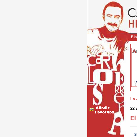
Bio
La 
22 
El
Si