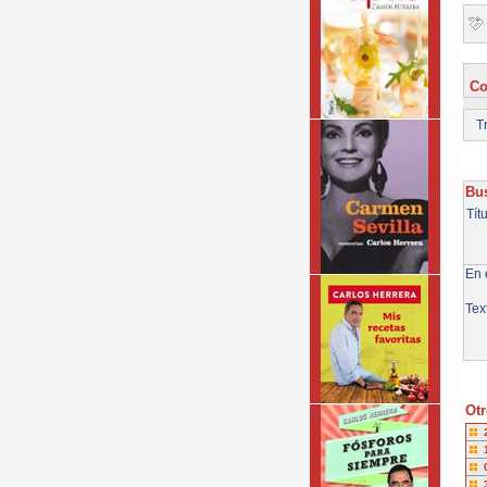
Co
Tr
Bus
Tít
En e
Tex
Otr