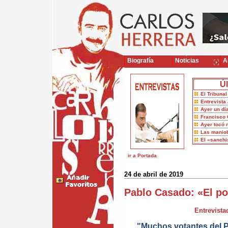
Biografía
Noticias
Ar
Úl
El Tribuna
Entrevista 
Ayer un dí
Francisco 
Ayer tocó 
Las maniob
El «sanch
ir a Portada
24 de abril de 2019
Pablo Casado: «El po
Entrevista
"Muchos votantes del 