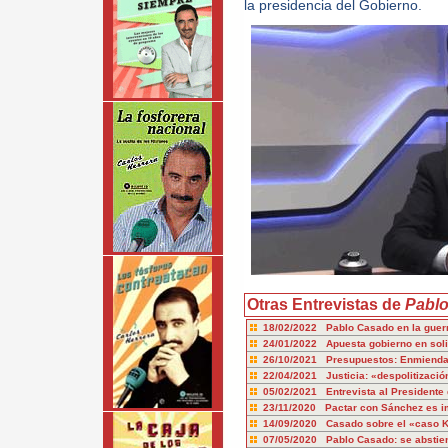
la presidencia del Gobierno.
Otras Entrevistas de
Pabl
18/02/2022 Pablo Casado en la guer
24/01/2022 Apuesta gobierno en soli
26/10/2021 Presupuestos: Enmienda a
22/04/2021 Justicia: «despolitizació
05/02/2021 Entrevista al Presidente 
23/11/2020 Pactar con Sánchez es im
14/09/2020 Casado sobre el «caso K
07/05/2020 Pablo Casado: se abstien