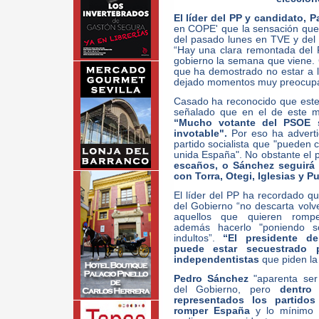
El líder del PP y candidato, 
en COPE' que la sensación que 
del pasado lunes en TVE y del
“Hay una clara remontada del 
gobierno la semana que viene
que ha demostrado no estar a l
dejado momentos muy preocupan
Casado ha reconocido que este 
señalado que en el de este 
“Mucho votante del PSOE 
invotable".
Por eso ha adverti
partido socialista que "pueden 
unida España". No obstante el 
escaños, o Sánchez seguirá 
con Torra, Otegi, Iglesias y 
El líder del PP ha recordado qu
del Gobierno “no descarta volv
aquellos que quieren romp
además hacerlo "poniendo 
indultos”.
“El presidente d
puede estar secuestrado 
independentistas
que piden la 
Pedro Sánchez
"aparenta ser
del Gobierno, pero
dentro
representados los partido
romper España
y lo mínimo 