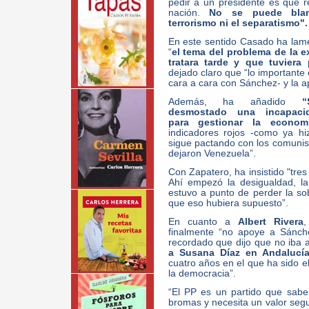
pedir a un presidente es que 
nación.
No se puede blan
terrorismo ni el separatismo".
En este sentido Casado ha lam
“
el tema del problema de la 
tratara tarde y que tuviera
dejado claro que “lo importante
cara a cara con Sánchez- y la ap
Además, ha añadido
“
desmostado una incapaci
para gestionar la econom
indicadores rojos -como ya hi
sigue pactando con los comuni
dejaron Venezuela”.
Con Zapatero, ha insistido "tres
Ahí empezó la desigualdad, la
estuvo a punto de perder la so
que eso hubiera supuesto”.
En cuanto a
Albert Rivera
,
finalmente “no apoye a Sánche
recordado que dijo que no iba 
a Susana Díaz en Andalucí
cuatro años en el que ha sido el
la democracia”.
“El PP es un partido que sabe
bromas y necesita un valor segu