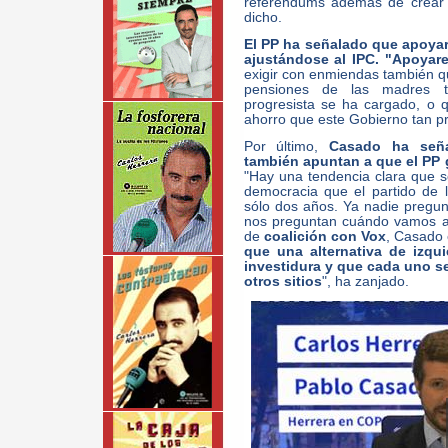
referéndums además de crear un
dicho.
El PP ha señalado que apoyar
ajustándose al IPC. "Apoyar
exigir con enmiendas también q
pensiones de las madres t
progresista se ha cargado, o qu
ahorro que este Gobierno tan pr
Por último,
Casado ha seña
también apuntan a que el PP 
"Hay una tendencia clara que s
democracia que el partido de 
sólo dos años. Ya nadie pregu
nos preguntan cuándo vamos a 
de
coalición con Vox
, Casado e
que una alternativa de izqui
investidura y que cada uno se
otros sitios
", ha zanjado.