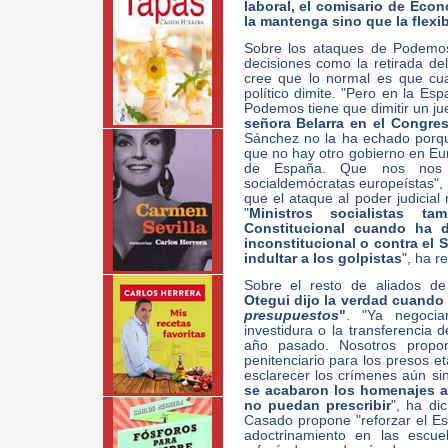
laboral, el comisario de Eco
la mantenga sino que la flexi
Sobre los ataques de Podemos 
decisiones como la retirada d
cree que lo normal es que cua
político dimite. "Pero en la E
Podemos tiene que dimitir un ju
señora Belarra en el Congres
Sánchez no la ha echado porq
que no hay otro gobierno en Eur
de España. Que nos nos
socialdemócratas europeístas",
que el ataque al poder judicial
"
Ministros socialistas t
Constitucional cuando ha 
inconstitucional o contra el
indultar a los golpistas
", ha r
Sobre el resto de aliados d
Otegui dijo la verdad cuando
presupuestos
"
. "Ya negocia
investidura o la transferencia 
año pasado. Nosotros propo
penitenciario para los presos e
esclarecer los crímenes aún si
se acabaron los homenajes a 
no puedan prescribir
", ha di
Casado propone "reforzar el Est
adoctrinamiento en las escue