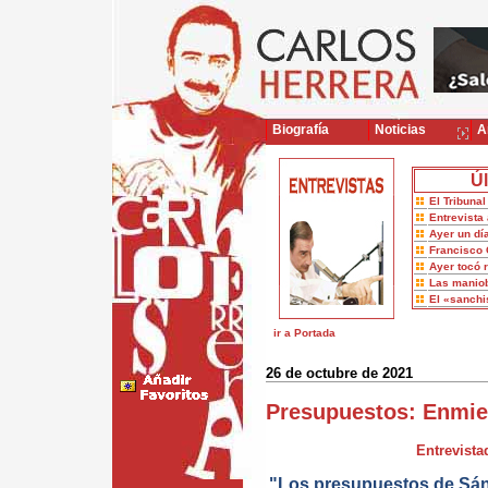
Biografía
Noticias
Ar
Úl
El Tribuna
Entrevista 
Ayer un dí
Francisco 
Ayer tocó 
Las maniob
El «sanch
ir a Portada
26 de octubre de 2021
Presupuestos: Enmien
Entrevista
"Los presupuestos de Sánc