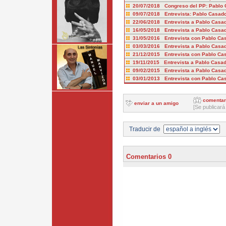
20/07/2018 Congreso del PP: Pablo
09/07/2018 Entrevista: Pablo Casad
22/06/2018 Entrevista a Pablo Casa
16/05/2018 Entrevista a Pablo Casad
31/05/2016 Entrevista con Pablo Ca
03/03/2016 Entrevista a Pablo Casa
21/12/2015 Entrevista con Pablo C
19/11/2015 Entrevista a Pablo Cas
09/02/2015 Entrevista a Pablo Casa
03/01/2013 Entrevista con Pablo Ca
comentar
enviar a un amigo
[Se publicará
Traducir de
Comentarios 0