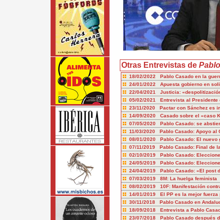
Otras Entrevistas de
Pabl
18/02/2022 Pablo Casado en la guer
24/01/2022 Apuesta gobierno en soli
22/04/2021 Justicia: «despolitizació
05/02/2021 Entrevista al Presidente 
23/11/2020 Pactar con Sánchez es im
14/09/2020 Casado sobre el «caso K
07/05/2020 Pablo Casado: se abstien
11/03/2020 Pablo Casado: Apoyo al 
08/01/2020 Pablo Casado: El nuevo 
07/11/2019 Pablo Casado: Final de 
02/10/2019 Pablo Casado: Eleccione
24/05/2019 Pablo Casado: Eleccion
24/04/2019 Pablo Casado: «El post 
07/03/2019 8M: La huelga feminista
08/02/2019 10F: Manifestación cont
14/01/2019 El PP es la mejor fuerza p
30/11/2018 Pablo Casado en Andalu
18/09/2018 Entrevista a Pablo Casa
23/07/2018 Pablo Casado después d