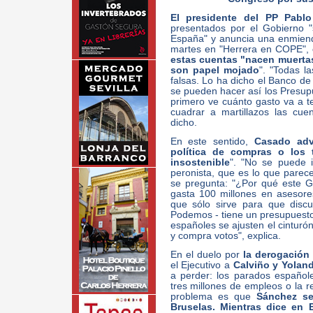
El presidente del PP Pabl
presentados por el Gobierno "
España" y anuncia una enmienda
martes en "Herrera en COPE",
estas cuentas "nacen muerta
son papel mojado
". "Todas l
falsas. Lo ha dicho el Banco de 
se pueden hacer así los Presupu
primero ve cuánto gasto va a t
cuadrar a martillazos las cue
dicho.
En este sentido,
Casado adv
política de compras o los 
insostenible
". "No se puede 
peronista, que es lo que parece
se pregunta: "¿Por qué este G
gasta 100 millones en asesore
que sólo sirve para que disc
Podemos - tiene un presupuesto
españoles se ajusten el cinturón
y compra votos", explica.
En el duelo por
la derogación 
el Ejecutivo a
Calviño y Yoland
a perder: los parados españole
tres millones de empleos o la 
problema es que
Sánchez se
Bruselas. Mientras dice en 