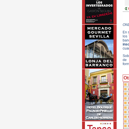
ON
En 
los
ban
inso
cua
Sob
de 
form
Ot