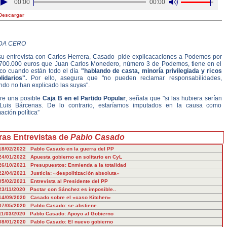
00:00
00:00
Descargar
DA CERO
su entrevista con Carlos Herrera, Casado pide explicacaciones a Podemos por
 700.000 euros que Juan Carlos Monedero, número 3 de Podemos, tiene en el
co cuando están todo el día
"hablando de casta, minoría privilegiada y ricos
lidarios".
Por ello, asegura que "no pueden reclamar responsabilidades,
ndo no han explicado las suyas".
re una posible
Caja B en el Partido Popular
, señala que "si las hubiera serían
Luis Bárcenas. De lo contrario, estaríamos imputados en la causa como
ación política”
ras Entrevistas de
Pablo Casado
18/02/2022 Pablo Casado en la guerra del PP
24/01/2022 Apuesta gobierno en solitario en CyL
26/10/2021 Presupuestos: Enmienda a la totalidad
22/04/2021 Justicia: «despolitización absoluta»
05/02/2021 Entrevista al Presidente del PP
23/11/2020 Pactar con Sánchez es imposible..
14/09/2020 Casado sobre el «caso Kitchen»
07/05/2020 Pablo Casado: se abstiene..
11/03/2020 Pablo Casado: Apoyo al Gobierno
08/01/2020 Pablo Casado: El nuevo gobierno