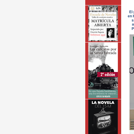
El
en 
s
m
P