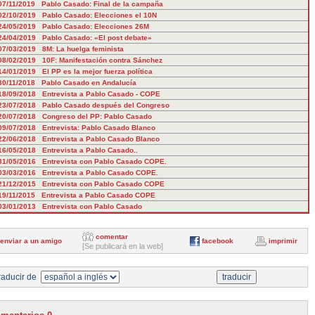
07/11/2019 Pablo Casado: Final de la campaña
02/10/2019 Pablo Casado: Elecciones el 10N
24/05/2019 Pablo Casado: Elecciones 26M
24/04/2019 Pablo Casado: «El post debate»
07/03/2019 8M: La huelga feminista
08/02/2019 10F: Manifestación contra Sánchez
14/01/2019 El PP es la mejor fuerza política
30/11/2018 Pablo Casado en Andalucía
18/09/2018 Entrevista a Pablo Casado - COPE
23/07/2018 Pablo Casado después del Congreso
20/07/2018 Congreso del PP: Pablo Casado
09/07/2018 Entrevista: Pablo Casado Blanco
22/06/2018 Entrevista a Pablo Casado Blanco
16/05/2018 Entrevista a Pablo Casado..
31/05/2016 Entrevista con Pablo Casado COPE.
03/03/2016 Entrevista a Pablo Casado COPE.
21/12/2015 Entrevista con Pablo Casado COPE
19/11/2015 Entrevista a Pablo Casado COPE
03/01/2013 Entrevista con Pablo Casado
comentar
enviar a un amigo
facebook
imprimir
[Se publicará en la web]
aducir de