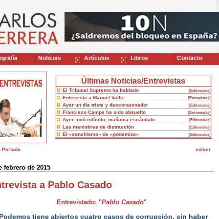
grafía
Noticias
Artículos
Libros
Contacto
Últimas Noticias/Entrevistas
El Tribunal Supremo ha hablado
[Editoriales]
Entrevista a Manuel Valls.
[Entrevistas]
Ayer un día triste y descorazonador
[Editoriales]
Francisco Camps ha sido absuelto
[Entrevistas]
Ayer tocó ridículo, mañama escándalo
[Editoriales]
Las maniobras de distracción
[Editoriales]
El «sanchismo» de «podemiza»
[Editoriales]
a Portada
volver
e febrero de 2015
trevista a Pablo Casado
Entrevistado: "
Pablo Casado
"
Podemos tiene abiertos cuatro casos de corrupción, sin haber