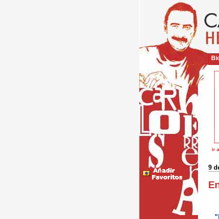
Bio
ir 
9 d
En
"