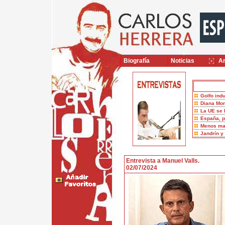
Biografía
Noticias
Ar
Golfo indu
Diana Mor
La UE se 
España, p
Menos ma
Jandrín y
Entrevista a Manuel Valls.
02/07/2024