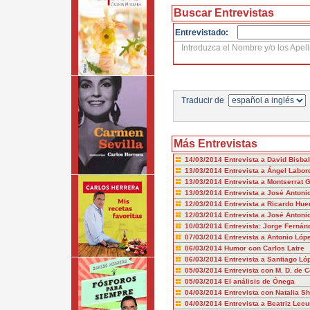
Buscar Entrevistas
Entrevistado:
Introduzca el Nombre y/o los Apell
Traducir de
Más Entrevistas
14/03/2014
Entrevista a David Bisbal
13/03/2014
Entrevista a Ángel Labor
13/03/2014
Entrevista a Montserrat
13/03/2014
Entrevista a José Anton
12/03/2014
Entrevista a Ricardo Hue
12/03/2014
Entrevista a José Antoni
10/03/2014
Entrevista: Jorge Fernán
07/03/2014
Entrevista a Antonio Lópe
06/03/2014
Humor con Carlos Latre
06/03/2014
Entrevista a Santiago Ló
05/03/2014
Entrevista con M. D. de 
05/03/2014
El análisis de Ónega
04/03/2014
Entrevista con Natalia S
04/03/2014
Entrevista a Beatriz Lec