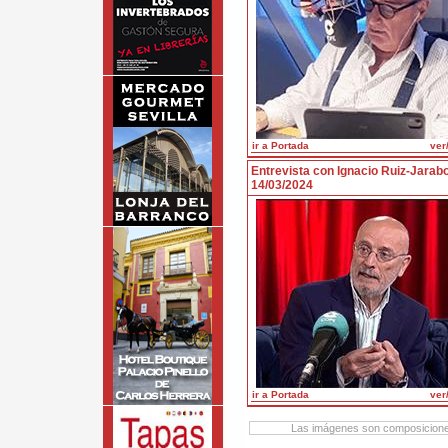
ir a Portada
ver/
Entrevista con Ignacio Ruiz-Jarab
14/03/2024
ir a Portada
ver/
Las imágenes son composiciones