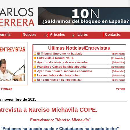
grafía
Noticias
Artículos
Libros
Contacto
Últimas Noticias/Entrevistas
El Tribunal Supremo ha hablado
[Editoriales]
Entrevista a Manuel Valls.
[Entrevistas]
Ayer un día triste y descorazonador
[Editoriales]
Francisco Camps ha sido absuelto
[Entrevistas]
Ayer tocó ridículo, mañama escándalo
[Editoriales]
Las maniobras de distracción
[Editoriales]
El «sanchismo» de «podemiza»
[Editoriales]
a Portada
volver
e noviembre de 2015
trevista a Narciso Michavila COPE.
Entrevistado: "
Narciso Michavila
"
"Podemos ha tocado suelo y Ciudadanos ha tocado techo"