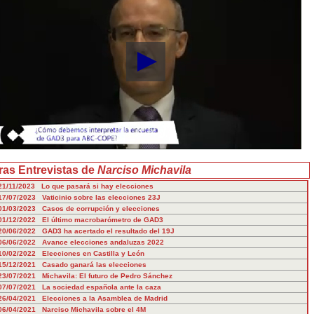
ras Entrevistas de
Narciso Michavila
21/11/2023 Lo que pasará si hay elecciones
17/07/2023 Vaticinio sobre las elecciones 23J
01/03/2023 Casos de corrupción y elecciones
01/12/2022 El último macrobarómetro de GAD3
20/06/2022 GAD3 ha acertado el resultado del 19J
06/06/2022 Avance elecciones andaluzas 2022
10/02/2022 Elecciones en Castilla y León
15/12/2021 Casado ganará las elecciones
23/07/2021 Michavila: El futuro de Pedro Sánchez
07/07/2021 La sociedad española ante la caza
26/04/2021 Elecciones a la Asamblea de Madrid
06/04/2021 Narciso Michavila sobre el 4M