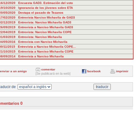
16/12/2020 Encuesta GAD3. Estimación del voto
19/10/2020 Ignorancia de los jóvenes sobre ETA
20/05/2020 Destapa el pasado de Tezanos
17/02/2020 Entrevista Narciso Michavila de GAD3
02/12/2019 Entrevista: Narciso Michavila GAD3
26/09/2019 Entrevista a Narciso Michavila GAD3
22/04/2019 Entrevista: Narciso Michavila COPE
01/03/2019 Entrevista: Narciso Michavila
04/05/2016 Entrevista con Narciso Michavila
30/11/2015 Entrevista a Narciso Michavila COPE...
21/10/2015 Entrevista a Narciso Michavila COPE
08/09/2014 Entrevista a Narciso Michavila
comentar
enviar a un amigo
facebook
imprimir
[Se publicará en la web]
aducir de
mentarios 0