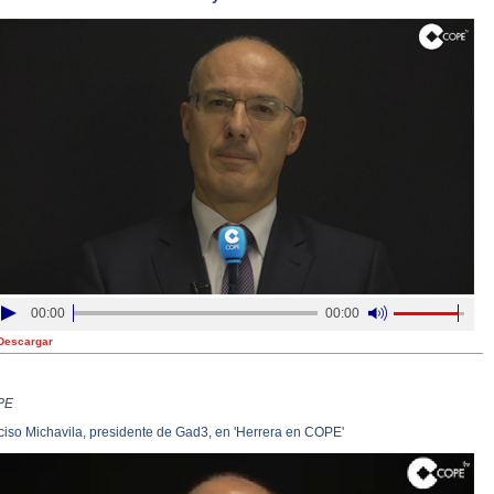
00:00
00:00
Descargar
PE
ciso Michavila, presidente de Gad3, en 'Herrera en COPE'