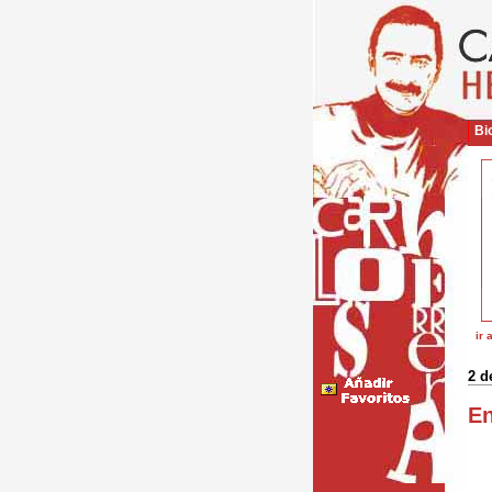
Bio
ir 
2 d
En