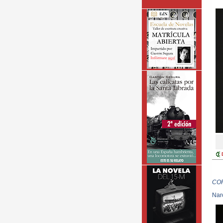
CO
Nar