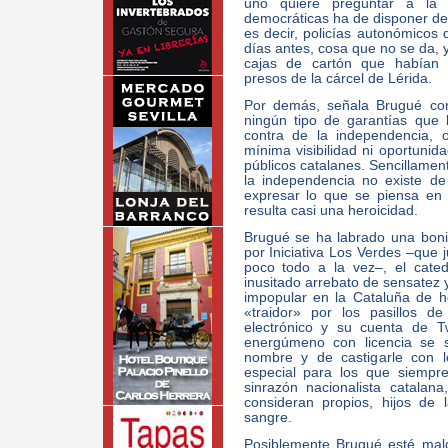
uno quiere preguntar a la 
democráticas ha de disponer de 
es decir, policías autonómicos 
días antes, cosa que no se da, 
cajas de cartón que habían 
presos de la cárcel de Lérida.
Por demás, señala Brugué con
ningún tipo de garantías que
contra de la independencia, 
mínima visibilidad ni oportuni
públicos catalanes. Sencillament
la independencia no existe de
expresar lo que se piensa en
resulta casi una heroicidad.
Brugué se ha labrado una bonit
por Iniciativa Los Verdes –que 
poco todo a la vez–, el cated
inusitado arrebato de sensatez 
impopular en la Cataluña de h
«traidor» por los pasillos d
electrónico y su cuenta de Tw
energúmeno con licencia se s
nombre y de castigarle con l
especial para los que siempr
sinrazón nacionalista catala
consideran propios, hijos de
sangre.
Posiblemente Brugué esté mal