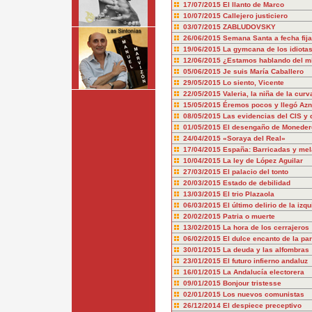
17/07/2015
El llanto de Marco
10/07/2015
Callejero justiciero
03/07/2015
ZABLUDOVSKY
26/06/2015
Semana Santa a fecha fija
19/06/2015
La gymcana de los idiota
12/06/2015
¿Estamos hablando del 
05/06/2015
Je suis María Caballero
29/05/2015
Lo siento, Vicente
22/05/2015
Valeria, la niña de la curv
15/05/2015
Éremos pocos y llegó Azn
08/05/2015
Las evidencias del CIS y 
01/05/2015
El desengaño de Moneder
24/04/2015
«Soraya del Real»
17/04/2015
España: Barricadas y mel
10/04/2015
La ley de López Aguilar
27/03/2015
El palacio del tonto
20/03/2015
Estado de debilidad
13/03/2015
El trio Plazaola
06/03/2015
El último delirio de la izq
20/02/2015
Patria o muerte
13/02/2015
La hora de los cerrajeros
06/02/2015
El dulce encanto de la pa
30/01/2015
La deuda y las alfombras
23/01/2015
El futuro infierno andaluz
16/01/2015
La Andalucía electorera
09/01/2015
Bonjour tristesse
02/01/2015
Los nuevos comunistas
26/12/2014
El despiece preceptivo