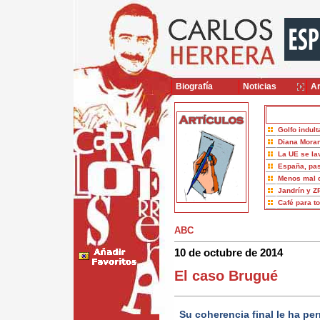
Biografía
Noticias
Ar
Golfo indult
Diana Moran
La UE se la
España, pas
Menos mal 
Jandrín y Z
Café para t
ABC
10 de octubre de 2014
El caso Brugué
Su coherencia final le ha pe