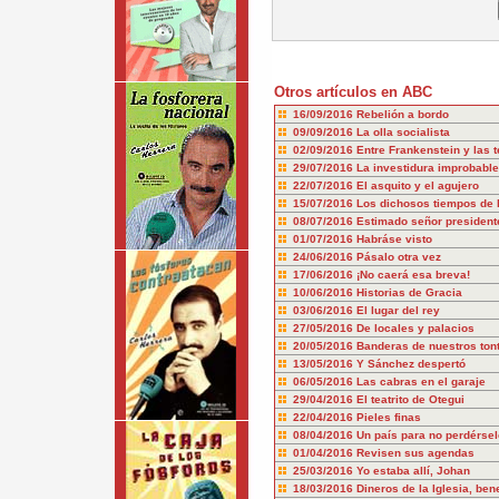
Otros artículos en ABC
16/09/2016
Rebelión a bordo
09/09/2016
La olla socialista
02/09/2016
Entre Frankenstein y las 
29/07/2016
La investidura improbable
22/07/2016
El asquito y el agujero
15/07/2016
Los dichosos tiempos de 
08/07/2016
Estimado señor president
01/07/2016
Habráse visto
24/06/2016
Pásalo otra vez
17/06/2016
¡No caerá esa breva!
10/06/2016
Historias de Gracia
03/06/2016
El lugar del rey
27/05/2016
De locales y palacios
20/05/2016
Banderas de nuestros ton
13/05/2016
Y Sánchez despertó
06/05/2016
Las cabras en el garaje
29/04/2016
El teatrito de Otegui
22/04/2016
Pieles finas
08/04/2016
Un país para no perdérsel
01/04/2016
Revisen sus agendas
25/03/2016
Yo estaba allí, Johan
18/03/2016
Dineros de la Iglesia, ben