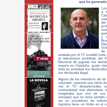
que ha generado 
Los
a l
Cat
cas
del
pr
ins
gue
y 
Bru
Ele
Gob
de 
avalada por el TC invalidó toda 
el referéndum prohibido del 
Electoral de juguete fue decla
impera en Cataluña, guste más
toda su actividad fue deslocali
fue declarada ilegal.
Alguno de los miembros de tal
voluntad– expresó una cierta du
vez el TC desautorizaba su
contrariedad mal disimulada 
imaginaba que uno de sus 
sensatez que no tenía sentido
ser un sucedáneo de referén
logística tiene un límite en el