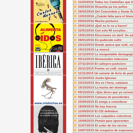
11/03/2016
Todas las Cataluñas que h
04/03/2016
Dinamita pa los pollos
26/02/2016
Del Concordato y Santa Á
12/02/2016
¿Cuánto falta para el bla
05/02/2016
Mucho postureo
29/01/2016
¡Qué se le va a hacer!
22/01/2016
Con solo 90 escaños...
15/01/2016
Elecciones en abril. Se a
08/01/2016
En pudiendo sufrir
24/12/2015
Donde quiera que esté, vo
19/12/2015
La mascá
11/12/2015
La insoportable demagogia
05/12/2015
Demasiados indecisos
27/11/2015
El callejero justiciero
20/11/2015
Ponme un café, mamá
11/11/2015
Un sainete de feria de pue
31/10/2015
Justin Iglesias
23/10/2015
Ara es l’hora, catalans
16/10/2015
La hucha del domingo
09/10/2015
«Que dicen que ya verem
02/10/2015
Comuna de presidentes
25/09/2015
El amigo a considerar
18/09/2015
No hay huevos
11/09/2015
El CIS definitivo
04/09/2015
Los culpables colectivos
10/08/2015
Pemán para ignorantes
31/07/2015
El ardor de los necios
24/07/2015
Un resquicio de esperanz