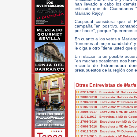
han llevado a cabo los demás
criticado que de Ciudadanos 
Mariano Rajoy.
Cospedal considera que el P
campaña "en positivo, contand
por hacer", porque "queremos co
En cuanto a los vetos a Marian
"tenemos al mejor candidato" y
le diga a otro "tiene usted que q
En relación a un posible acue
"en muchas ocasiones nos hemo
reciente de Extremadura do
presupuestos de la región con e
Otras Entrevistas de
María
02/11/2018 Entrevista: M. Dolores d
20/06/2018 Entrevista: Dolores de C
27/04/2018 Entrevista: Mª Dolores de
01/02/2018 Entrevista: Mª Dolores d
25/05/2017 Entrevista a MD de Cosp
11/01/2017 Entrevista a MD de Cosp
27/09/2016 Entrevista con MD de C
09/06/2016 Entrevista a MD de Cos
09/12/2015 Entrevista: Mª Dolores d
11/03/2015 Entrevista a Mª Dolores d