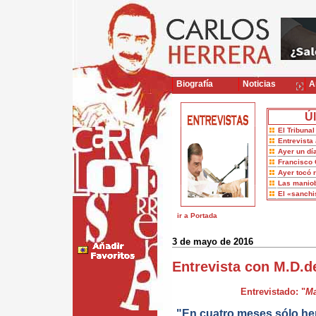
Biografía
Noticias
Ar
Úl
El Tribuna
Entrevista 
Ayer un dí
Francisco 
Ayer tocó 
Las maniob
El «sanch
ir a Portada
3 de mayo de 2016
Entrevista con M.D.
Entrevistado: "
Ma
"En cuatro meses sólo he