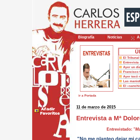
Biografía
Noticias
Ar
Úl
El Tribuna
Entrevista 
Ayer un dí
Francisco 
Ayer tocó 
Las maniob
El «sanch
ir a Portada
11 de marzo de 2015
Entrevista a Mª Dolor
Entrevistado: "
Ma
"No me planteo dejar mi ca