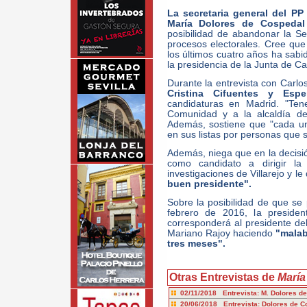
La secretaria general del PP
María Dolores de Cospedal
posibilidad de abandonar la S
procesos electorales. Cree que
los últimos cuatro años ha sabi
la presidencia de la Junta de Ca
Durante la entrevista con Carl
Cristina Cifuentes y Espe
candidaturas en Madrid. "Ten
Comunidad y a la alcaldía de
Además, sostiene que "cada u
en sus listas por personas que 
Además, niega que en la decisió
como candidato a dirigir l
investigaciones de Villarejo y l
buen presidente".
Sobre la posibilidad de que se
febrero de 2016, la preside
corresponderá al presidente de
Mariano Rajoy haciendo
"malab
tres meses".
Otras Entrevistas de
María
02/11/2018 Entrevista: M. Dolores d
20/06/2018 Entrevista: Dolores de C