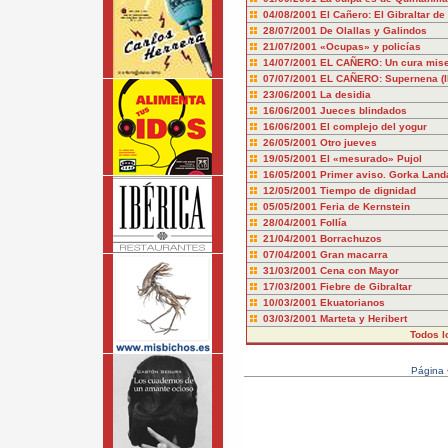
04/08/2001
El Cañero: El Gibraltar de
28/07/2001
De Olallas y Galindos
21/07/2001
«Ocupas» y policías
14/07/2001
EL CAÑERO: Un cura mise
07/07/2001
EL CAÑERO: Supernena (II
23/06/2001
La desidia
16/06/2001
Jueces blindados
16/06/2001
El complejo del yogur
26/05/2001
Otro jueves
19/05/2001
El «mesurado» Pujol
16/05/2001
Primer aviso. Gorka Land
12/05/2001
Tiempo de dignidad
05/05/2001
Feria de Kernstein
28/04/2001
Follía
21/04/2001
Borrachuzos
07/04/2001
Gran macarra
31/03/2001
Cena con Mayor
17/03/2001
Fiebre de Gibraltar
10/03/2001
Ekuatorianos
03/03/2001
Marteta y Heribert
Todos l
Página