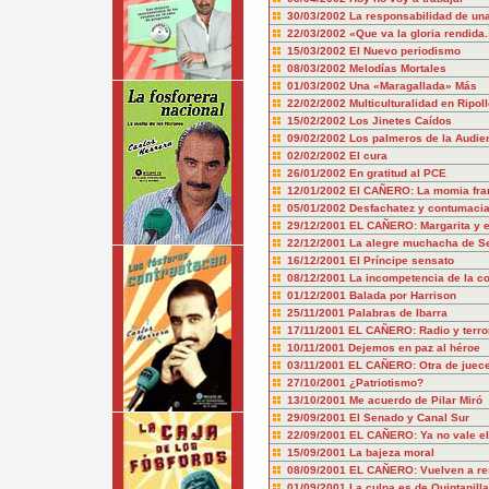
30/03/2002
La responsabilidad de un
22/03/2002
«Que va la gloria rendida.
15/03/2002
El Nuevo periodismo
08/03/2002
Melodías Mortales
01/03/2002
Una «Maragallada» Más
22/02/2002
Multiculturalidad en Ripoll
15/02/2002
Los Jinetes Caídos
09/02/2002
Los palmeros de la Audie
02/02/2002
El cura
26/01/2002
En gratitud al PCE
12/01/2002
El CAÑERO: La momia fra
05/01/2002
Desfachatez y contumaci
29/12/2001
EL CAÑERO: Margarita y e
22/12/2001
La alegre muchacha de Se
16/12/2001
El Príncipe sensato
08/12/2001
La incompetencia de la c
01/12/2001
Balada por Harrison
25/11/2001
Palabras de Ibarra
17/11/2001
EL CAÑERO: Radio y terro
10/11/2001
Dejemos en paz al héroe
03/11/2001
EL CAÑERO: Otra de juec
27/10/2001
¿Patriotismo?
13/10/2001
Me acuerdo de Pilar Miró
29/09/2001
El Senado y Canal Sur
22/09/2001
EL CAÑERO: Ya no vale el
15/09/2001
La bajeza moral
08/09/2001
EL CAÑERO: Vuelven a re
01/09/2001
La culpa es de Quintanilla