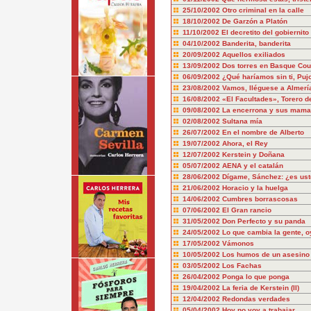
25/10/2002
Otro criminal en la calle
18/10/2002
De Garzón a Platón
11/10/2002
El decretito del gobiernito
04/10/2002
Banderita, banderita
20/09/2002
Aquellos exiliados
13/09/2002
Dos torres en Basque Cou
06/09/2002
¿Qué haríamos sin ti, Puj
23/08/2002
Vamos, lléguese a Almerí
16/08/2002
«El Facultades», Torero de
09/08/2002
La encerrona y sus mama
02/08/2002
Sultana mía
26/07/2002
En el nombre de Alberto
19/07/2002
Ahora, el Rey
12/07/2002
Kerstein y Doñana
05/07/2002
AENA y el catalán
28/06/2002
Dígame, Sánchez: ¿es us
21/06/2002
Horacio y la huelga
14/06/2002
Cumbres borrascosas
07/06/2002
El Gran rancio
31/05/2002
Don Perfecto y su panda
24/05/2002
Lo que cambia la gente, o
17/05/2002
Vámonos
10/05/2002
Los humos de un asesino
03/05/2002
Los Fachas
26/04/2002
Ponga lo que ponga
19/04/2002
La feria de Kerstein (II)
12/04/2002
Redondas verdades
05/04/2002
Hoy no voy a trabajar