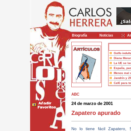
Biografía
Noticias
Ar
Golfo indult
Diana Moran
La UE se la
España, pas
Menos mal 
Jandrín y Z
Café para t
ABC
24 de marzo de 2001
Zapatero apurado
No lo tiene fácil Zapatero, 