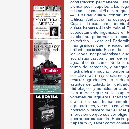
contradicción permanente, una
piensa pedir papeles a los ile
mismo— como si él tuviera que 
—, Chaves quiere cobrar im
artificio, Andalucía no despe
Cajas —lo cual, creo, admirad
quiere beberse él solo todo el 
supuestamente ingeniosas en tod
diablo para gobernar con «ecot
asimétrico —«eso del Federali
más grandes que he escuchado
brillante socialista Escuredo—; 
los lobos independentistas qu
socialistas vascos… han de ver
agua al contrincante. No lo tien
forma de sentencia, y aunque 
mucha letra y mucho nombre pro
colectiva: aún hay decisiones 
resultar agradables. La ciudada
asuntos de Estado tan delicado
Hidrológico, y notables errores
bien merece que se le saquen
votantes de izquierda acabar
drama es ser humanamente 
agrupaciones, y eso no conviene
honrado y sincero ser el líder
impresión de que sus correligion
guerra por su cuenta. Habría que
Zapatero» y saber cómo convive