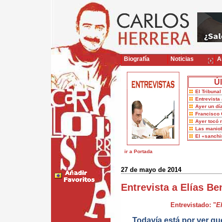
Biografía
Noticias
Ar
Úl
El Tribuna
Entrevista 
Ayer un dí
Francisco 
Ayer tocó 
Las maniob
El «sanch
ir a Portada
27 de mayo de 2014
Entrevista a Elías B
Entrevistado: "
E
Todavía está por ver q