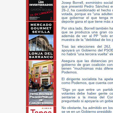
Josep Borrell, exministro socia
que presentó Pedro Sánchez en
26-J, ha cuestionado el hecho 
votada, porque es "una adultera
que gobernar el que tenga m
deporte gana el que tiene más 
Por otra lado, Borrell también 
que se produzca una gran coal
además de ver al PP "solo en
muestra de la "debilidad de los 
Tras las elecciones del 26J,
apoyará un Gobierno del PSOE 
no habrá "una tercera vuelta" el
Asegura que las distancias pr
gobierno de gran coalición con 
tienen "muchísimas más difere
Podemos.
El dirigente socialista ha ape
como Podemos, que cuenta con c
"Digo yo que entre un partido
votantes debe haber gente co
sentarse a la mesa del Cons
preguntado si apoyaría un gobi
No obstante, ha admitido en l
se ve en un Gobierno presidido 