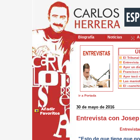
Biografía
Noticias
Ar
Úl
El Tribuna
Entrevista 
Ayer un dí
Francisco 
Ayer tocó 
Las maniob
El «sanch
ir a Portada
30 de mayo de 2016
Entrevista con Josep
Entrevista
"Esto de que tiene que go