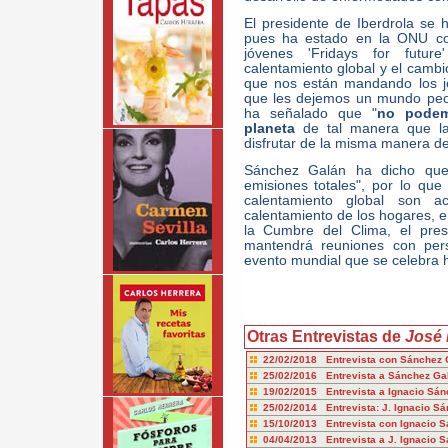
El presidente de Iberdrola se
pues ha estado en la ONU con
jóvenes 'Fridays for futur
calentamiento global y el cambi
que nos están mandando los j
que les dejemos un mundo peor
ha señalado que "
no podem
planeta
de tal manera que la
disfrutar de la misma manera de
Sánchez Galán ha dicho que
emisiones totales", por lo que
calentamiento global son a
calentamiento de los hogares, 
la Cumbre del Clima, el pres
mantendrá reuniones con per
evento mundial que se celebra h
Otras Entrevistas de
José 
22/02/2018 Entrevista con Sánchez
25/02/2016 Entrevista a Sánchez G
19/02/2015 Entrevista a Ignacio Sán
25/02/2014 Entrevista: J. Ignacio S
15/10/2013 Entrevista con Ignacio 
04/04/2013 Entrevista a J. Ignacio 