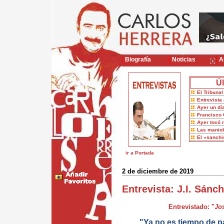
Biografía
Noticias
Ar
Úl
El Tribuna
Entrevista 
Ayer un dí
Francisco 
Ayer tocó 
Las maniob
El «sanch
ir a Portada
2 de diciembre de 2019
Entrevista: J.I. Sán
Entrevistado: "
Jo
"Ya no es tiempo de p