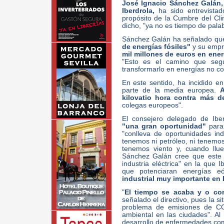
José Ignacio Sánchez Galán,
Iberdrola,
ha sido entrevistad
propósito de la Cumbre del C
dicho, "ya no es tiempo de pala
Sánchez Galán ha señalado q
de energías fósiles"
y su empr
mil millones de euros en ene
"Esto es el camino que segu
transformarlo en energías no co
En este sentido, ha incidido e
parte de la media europea.
kilovatio hora contra más 
colegas europeos".
El consejero delegado de Ibe
"una gran oportunidad"
para
"conlleva de oportunidades in
tenemos ni petróleo, ni tenemo
tenemos viento y, cuando llu
Sánchez Galán cree que este 
industria eléctrica" en la que 
que potenciaran energías eól
industrial muy importante en
"
El tiempo se acaba y o cor
señalado el directivo, pues la s
problema de emisiones de CO
ambiental en las ciudades". Al
desarrollo de enfermedades como