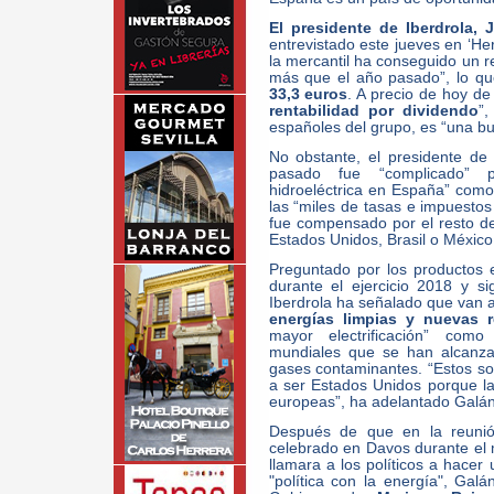
El presidente de Iberdrola,
entrevistado este jueves en ‘H
la mercantil ha conseguido un 
más que el año pasado”, lo que
33,3 euros
. A precio de hoy de
rentabilidad por dividendo
”,
españoles del grupo, es “una bu
No obstante, el presidente de 
pasado fue “complicado” p
hidroeléctrica en España” como
las “miles de tasas e impuestos
fue compensado por el resto de
Estados Unidos, Brasil o México
Preguntado por los productos en
durante el ejercicio 2018 y si
Iberdrola ha señalado que van a
energías limpias y nuevas 
mayor electrificación” com
mundiales que se han alcanza
gases contaminantes. “Estos son
a ser Estados Unidos porque l
europeas”, ha adelantado Galán
Después de que en la reunió
celebrado en Davos durante el 
llamara a los políticos a hacer 
"política con la energía", Gal