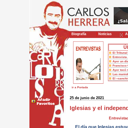
Biografía
Noticias
Ar
Úl
El Tribuna
Entrevista 
Ayer un dí
Francisco 
Ayer tocó 
Las maniob
El «sanch
ir a Portada
25 de junio de 2021
Iglesias y el indepe
Entrevistad
El día que Iglesias estu