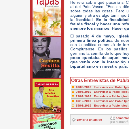
Herrera sobre qué pasaría si C
al del País Vasco: "Eso es dif
sobre todas las cosas. Pero u
alguien y otra es algo tan impor
la fiscalidad.
En la fiscalida
fraude fiscal y hacer una re
siempre los mismos. Hacer qu
El pasado
4 de mayo, Iglesi
primera línea política
de nuest
con la política comenzó de for
Complutense. En los pasillos
germinó la semilla de lo que h
poco quedaba de aquel movim
que venía con la intención d
bipartidismo en nuestro país
.
Otras Entrevistas de
Pablo
16/06/2016 Entrevista con Pablo Ig
05/05/2016 Entrevista a Pablo Igles
13/01/2016 Entrevista a Pablo Iglesi
15/12/2015 Entrevista con Pablo Igl
15/09/2015 Entrevista a Pablo Iglesi
comentar
enviar a un amigo
[Se publicará