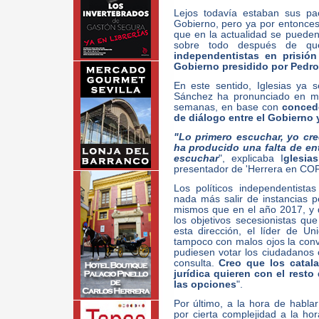
Lejos todavía estaban sus pa
Gobierno, pero ya por entonces
que en la actualidad se pueden 
sobre todo después de q
independentistas en prisión 
Gobierno presidido por Pedro
En este sentido, Iglesias ya 
Sánchez ha pronunciado en má
semanas, en base con
concede
de diálogo entre el Gobierno 
"Lo primero escuchar, yo cre
ha producido una falta de en
escuchar
", explicaba I
glesia
presentador de 'Herrera en COP
Los políticos independentista
nada más salir de instancias pe
mismos que en el año 2017, y 
los objetivos secesionistas q
esta dirección, el líder de 
tampoco con malos ojos la conv
pudiesen votar los ciudadanos 
consulta.
Creo que los catala
jurídica quieren con el rest
las opciones
".
Por último, a la hora de hablar 
por cierta complejidad a la ho