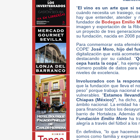
“
El vino es un arte que si 
cuándo necesita un trasiego, c
hay que entender, atender y 
fundador de
Bodegas Emilio 
imagen y exportación de la Ri
un proyecto de tres generacion
su fundación, nacida en 2008 par
Para conmemorar esta efemérid
COPE'
José Moro, hijo del f
digitalización que está acometi
destacando por su calidad. “
Q
cepa hasta la copa
”, ha ejemp
número posible de datos para 
niveles de excelencia.
Involucrados con la respons
que la fundación que lleva el 
peso” porque trabaja nacional e
vulnerables. “
Estamos llevand
Chiapas (México)”
, ha dicho,
ámbito nacional. La entidad ha
para financiar todos los desayun
barrio de Hortaleza. Además de
Fundación Emilio Moro
ha t
alegría a través del fútbol a los 
En definitiva, “lo que hacemos
somos como familia y expresárs