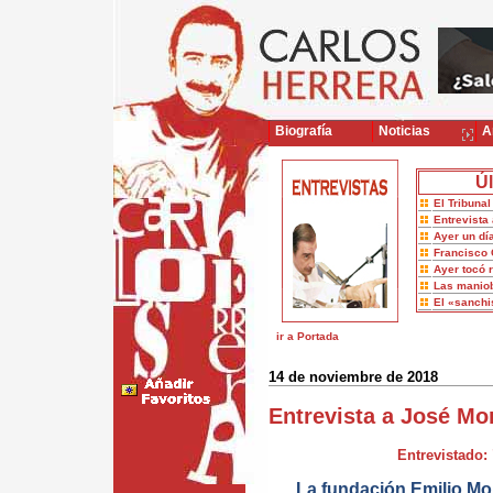
Biografía
Noticias
Ar
Úl
El Tribuna
Entrevista 
Ayer un dí
Francisco 
Ayer tocó 
Las maniob
El «sanch
ir a Portada
14 de noviembre de 2018
Entrevista a José Mo
Entrevistado: 
La fundación Emilio M