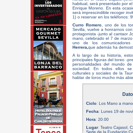
habitual, será presentado por el
Enrique Moreno. En esta ocasión
será imprescindible recoger invi
1) o reservar en los teléfonos: 
Curro Romero
, uno de los to
Sevilla, vuelve a honrarnos co
protagonista -junto al cantaor 
mano, celebrado el 7 de marzo
uno de los comunicadores
Herrera,
que además ha demostra
A lo largo de su historia, e
principales figuras del toreo -p
personalidades del mundo de la
sociedad. En todos ellos se
culturales y sociales de la T
hablar de toros mucho más abie
Dato
Ciclo
: Los Mano a mano 
Fecha
: Lunes 19 de no
Hora
: 20.00
Lugar
: Teatro Cajasol, C
Sede de la Fundación Ca