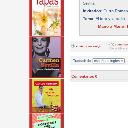
Sevilla
Invitados
: Curro Romero
Tema
: El toro y la radio
Mano a Mano: H
comentar
enviar a un amigo
[Se publicará
Traducir de
Comentarios 0