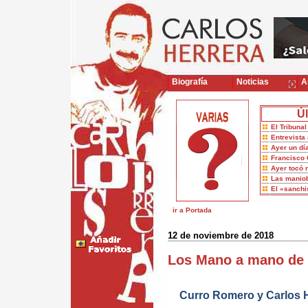
Biografía
Noticias
Ar
Úl
El Tribuna
Entrevista 
Ayer un dí
Francisco 
Ayer tocó 
Las maniob
El «sanch
ir a Portada
12 de noviembre de 2018
Los Mano a mano de 
Curro Romero y Carlos H