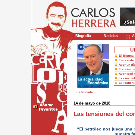
Biografía
Noticias
Ar
Úl
El Tribuna
Entrevista 
Ayer un dí
Francisco 
Ayer tocó 
Las maniob
El «sanch
ir a Portada
14 de mayo de 2018
Las tensiones del co
“El petróleo nos juega una 
nuestra f