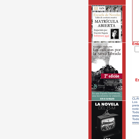
Enl
Es
CLÁ
Los 
pret
notic
Todo
www.
Tod
www.