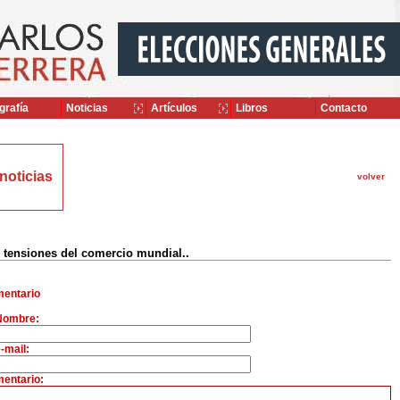
grafía
Noticias
Artículos
Libros
Contacto
noticias
volver
 tensiones del comercio mundial..
entario
Nombre:
-mail:
entario: