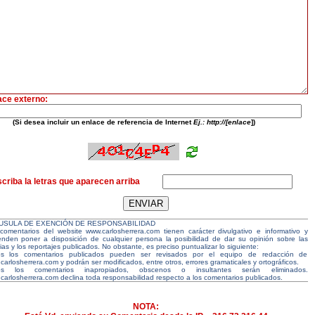
ace externo:
(Si desea incluir un enlace de referencia de Internet
Ej.: http://[enlace
])
criba la letras que aparecen arriba
USULA DE EXENCIÓN DE RESPONSABILIDAD
comentarios del website www.carlosherrera.com tienen carácter divulgativo e informativo y
enden poner a disposición de cualquier persona la posibilidad de dar su opinión sobre las
ias y los reportajes publicados. No obstante, es preciso puntualizar lo siguiente:
s los comentarios publicados pueden ser revisados por el equipo de redacción de
carlosherrera.com y podrán ser modificados, entre otros, errores gramaticales y ortográficos.
os los comentarios inapropiados, obscenos o insultantes serán eliminados.
carlosherrera.com declina toda responsabilidad respecto a los comentarios publicados.
NOTA: