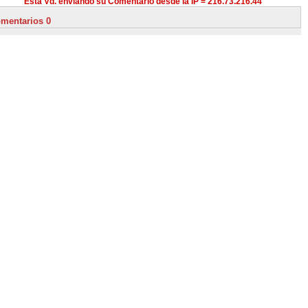
Está Vd. enviando su Comentario desde la IP = 216.73.216.44
mentarios 0