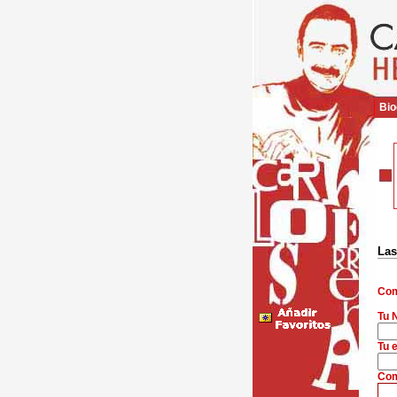
Bio
Las
Com
Tu 
Tu e
Com