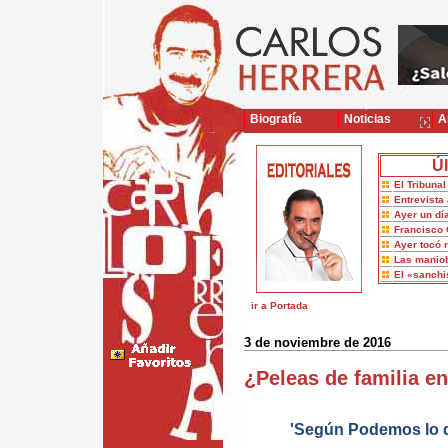
Biografía
Noticias
Ar
Úl
El Tribuna
Entrevista 
Ayer un dí
Francisco 
Ayer tocó 
Las maniob
El «sanch
ir a Portada
3 de noviembre de 2016
¿Peleas de familia 
'Según Podemos lo d