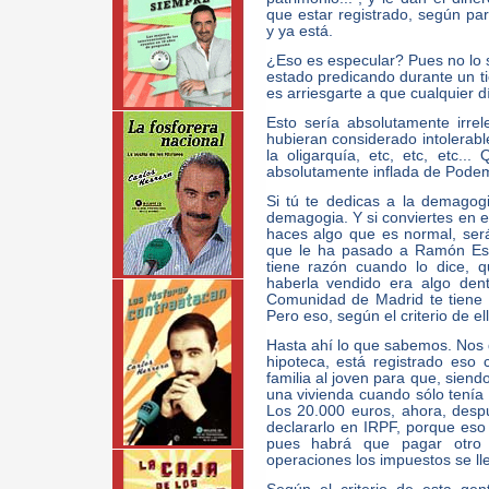
que estar registrado, según par
y ya está.
¿Eso es especular? Pues no lo s
estado predicando durante un ti
es arriesgarte a que cualquier dí
Esto sería absolutamente irrele
hubieran considerado intolerabl
la oligarquía, etc, etc, etc..
absolutamente inflada de Podem
Si tú te dedicas a la demagog
demagogia. Y si conviertes en 
haces algo que es normal, ser
que le ha pasado a Ramón Esp
tiene razón cuando lo dice, 
haberla vendido era algo den
Comunidad de Madrid te tiene 
Pero eso, según el criterio de e
Hasta ahí lo que sabemos. Nos 
hipoteca, está registrado eso 
familia al joven para que, sien
una vivienda cuando sólo tenía 
Los 20.000 euros, ahora, desp
declararlo en IRPF, porque eso
pues habrá que pagar otro 
operaciones los impuestos se ll