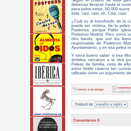
Según el criterio de esta gen
deberían llevarse hasta el nove
para todos estos, 50.000 euros a
éste, casi, casi, eh. Casi, casi.
¿Cuál es el transfondo de la c
puede ser víctima, de la pelea
Podemos, porque Pablo Iglesi
Podemos Madrid. Pero como us
otro bando, que son los llama
responsable de Podemos Madri
Ayuntamiento, y en esa pelea e
Y sería bueno saber si esa filtr
ámbitos cercanos a la otra pa
Peleas de familia, cosa de ell
estos doble raseros tan curio
utilizado como un argumento de
comentar
enviar a un amigo
[Se publicará
Traducir de
Comentarios 0