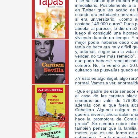
Y se ha sabido que Ramón Espi
inmobiliario. Posiblemente a la
en Twitter que les acabo de 
cuando era estudiante universit
si era universitario, ¿cómo 
costaba 146.000 euros? Pues po
abuela, al parecer, le dieron 5
luego él consiguió una hipote
vivienda durante un tiempo. Y 
mejor podía haberse dado cue
tenía de beca era muy difícil qu
y, además, seguir con la vida no
vender, no tuve más remedio". 
que pudo haberse readjudicado 
compró. No, la vendió por 30.
quitando las plusvalías quedó e
¿Y esto es algo ilegal, algo ra
normal. Vamos a ver, anormalid
-Que el padre de este senador
el caso de las tarjetas blac
compras por valor de 178.000
además con el que fuera alca
Caballero. Algunos coligen: pu
queréis invertir, ahora salen un
hace la promotora de Comisio
precio". Se compra sobre pla
también pensar que la familia 
metes, que es una forma de g
patrimonio...", y le dan el din