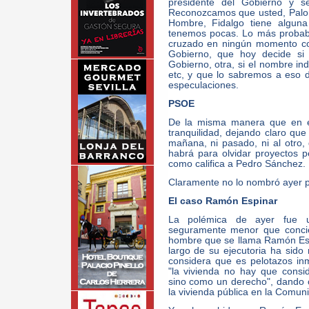
presidente del Gobierno y s
Reconozcamos que usted, Palo
Hombre, Fidalgo tiene alguna
tenemos pocas. Lo más probab
cruzado en ningún momento con
Gobierno, que hoy decide si
Gobierno, otra, si el nombre in
etc, y que lo sabremos a eso d
especulaciones.
PSOE
De la misma manera que en e
tranquilidad, dejando claro que
mañana, ni pasado, ni al otro,
habrá para olvidar proyectos 
como califica a Pedro Sánchez.
Claramente no lo nombró ayer p
El caso Ramón Espinar
La polémica de ayer fue u
seguramente menor que conci
hombre que se llama Ramón Es
largo de su ejecutoria ha sido
considera que es pelotazos inmo
"la vivienda no hay que consi
sino como un derecho", dando c
la vivienda pública en la Comuni