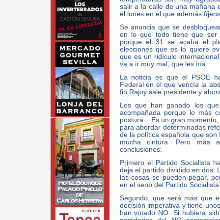
salir a la calle de una mañana
el lunes en el que además fíjen
Se anuncia que se desbloquea
en lo que todo tiene que ser
porque el 31 se acaba el pl
elecciones que es lo quiere e
que es un ridículo internaciona
va a ir muy mal, que les iría.
La noticia es que el PSOE ha
Federal en el que vencía la abs
fin Rajoy sale presidente y ahor
Los que han ganado los que 
acompañada porque lo más co
postura....Es un gran momento, si
para abordar determinadas refor
de la política española que son
mucha cintura. Pero más al
conclusiones:
Primero el Partido Socialista 
deja el partido dividido en dos
las cosas se pueden pegar, pe
en el seno del Partido Socialista
Segundo, que será más que ev
decisión imperativa y tiene uno
han votado NO. Si hubiera sido 