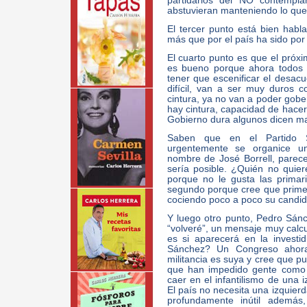
partidarios del NO contempla
abstuvieran manteniendo lo que
El tercer punto está bien hab
más que por el país ha sido por 
El cuarto punto es que el próx
es bueno porque ahora todos 
tener que escenificar el desac
difícil, van a ser muy duros 
cintura, ya no van a poder gobe
hay cintura, capacidad de hacer p
Gobierno dura algunos dicen ma
Saben que en el Partido S
urgentemente se organice un
nombre de José Borrell, parec
sería posible. ¿Quién no qui
porque no le gusta las primar
segundo porque cree que primer
cociendo poco a poco su candid
Y luego otro punto, Pedro Sánc
“volveré”, un mensaje muy calc
es si aparecerá en la invest
Sánchez? Un Congreso ahora,
militancia es suya y cree que pu
que han impedido gente como 
caer en el infantilismo de una i
El país no necesita una izquierd
profundamente inútil además,