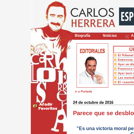
Biografía
Noticias
Ar
Úl
El Tribuna
Entrevista 
Ayer un dí
Francisco 
Ayer tocó 
Las maniob
El «sanch
ir a Portada
24 de octubre de 2016
Parece que se desbl
"Es una victoria moral pe