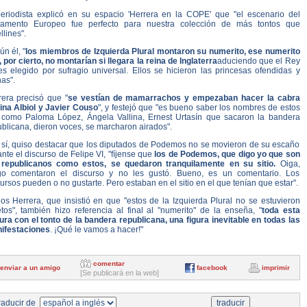
periodista explicó en su espacio 'Herrera en la COPE' que "el escenario del
lamento Europeo fue perfecto para nuestra colección de más tontos que
llines".
n él, "
los miembros de Izquierda Plural montaron su numerito, ese numerito
 por cierto, no montarían si llegara la reina de Inglaterra
aduciendo que el Rey
es elegido por sufragio universal. Ellos se hicieron las princesas ofendidas y
as".
rera precisó que "
se vestían de mamarrachos y empezaban hacer la cabra
ina Albiol y Javier Couso
", y festejó que "es bueno saber los nombres de estos
s como Paloma López, Ángela Vallina, Ernest Urtasín que sacaron la bandera
blicana, dieron voces, se marcharon airados".
 sí, quiso destacar que los diputados de Podemos no se movieron de su escaño
nte el discurso de Felipe VI, "fíjense que
los de Podemos, que digo yo que son
 republicanos como estos, se quedaron tranquilamente en su sitio.
Oiga,
go comentaron el discurso y no les gustó. Bueno, es un comentario. Los
ursos pueden o no gustarte. Pero estaban en el sitio en el que tenían que estar".
os Herrera, que insistió en que "estos de la Izquierda Plural no se estuvieron
tos", también hizo referencia al final al "numerito" de la enseña, "
toda esta
ura con el tonto de la bandera republicana, una figura inevitable en todas las
ifestaciones
. ¡Qué le vamos a hacer!"
comentar
enviar a un amigo
facebook
imprimir
[Se publicará en la web]
aducir de