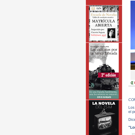
CO
Los
el p
Dic
"Lo