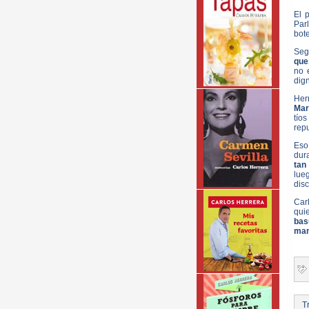
El 
Par
bote
Segú
que,
no 
dign
Her
Mar
tío
repu
Eso
dura
tan
lue
disc
Carl
quie
bas
man
Tr