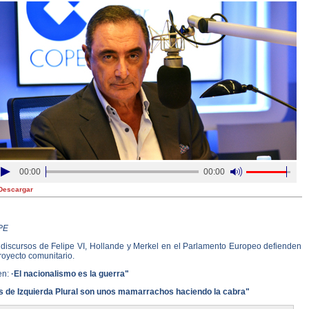
00:00
00:00
Descargar
PE
 discursos de Felipe VI, Hollande y Merkel en el Parlamento Europeo defienden
royecto comunitario.
en:
·El nacionalismo es la guerra"
s de Izquierda Plural son unos mamarrachos haciendo la cabra"