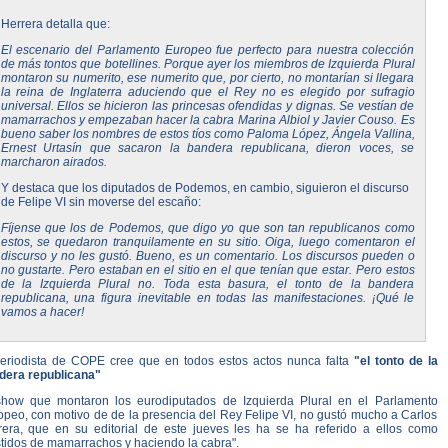
Herrera detalla que:
El escenario del Parlamento Europeo fue perfecto para nuestra colección
de más tontos que botellines. Porque ayer los miembros de Izquierda Plural
montaron su numerito, ese numerito que, por cierto, no montarían si llegara
la reina de Inglaterra aduciendo que el Rey no es elegido por sufragio
universal. Ellos se hicieron las princesas ofendidas y dignas. Se vestían de
mamarrachos y empezaban hacer la cabra Marina Albiol y Javier Couso. Es
bueno saber los nombres de estos tíos como Paloma López, Ángela Vallina,
Ernest Urtasín que sacaron la bandera republicana, dieron voces, se
marcharon airados.
Y destaca que los diputados de Podemos, en cambio, siguieron el discurso
de Felipe VI sin moverse del escaño:
Fíjense que los de Podemos, que digo yo que son tan republicanos como
estos, se quedaron tranquilamente en su sitio. Oiga, luego comentaron el
discurso y no les gustó. Bueno, es un comentario. Los discursos pueden o
no gustarte. Pero estaban en el sitio en el que tenían que estar. Pero estos
de la Izquierda Plural no. Toda esta basura, el tonto de la bandera
republicana, una figura inevitable en todas las manifestaciones. ¡Qué le
vamos a hacer!
periodista de COPE cree que en todos estos actos nunca falta
"el tonto de la
dera republicana"
show que montaron los eurodiputados de Izquierda Plural en el Parlamento
opeo, con motivo de de la presencia del Rey Felipe VI, no gustó mucho a Carlos
rera, que en su editorial de este jueves les ha se ha referido a ellos como
stidos de mamarrachos y haciendo la cabra".