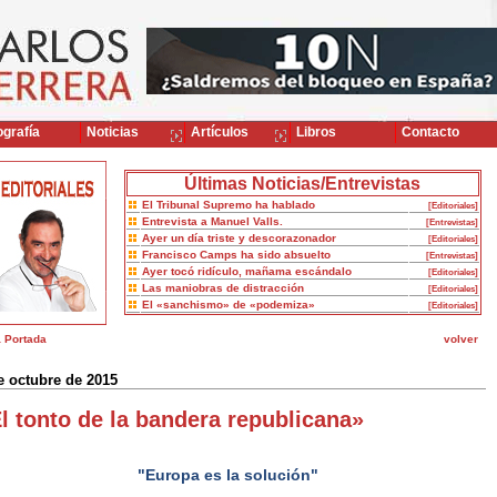
grafía
Noticias
Artículos
Libros
Contacto
Últimas Noticias/Entrevistas
El Tribunal Supremo ha hablado
[Editoriales]
Entrevista a Manuel Valls.
[Entrevistas]
Ayer un día triste y descorazonador
[Editoriales]
Francisco Camps ha sido absuelto
[Entrevistas]
Ayer tocó ridículo, mañama escándalo
[Editoriales]
Las maniobras de distracción
[Editoriales]
El «sanchismo» de «podemiza»
[Editoriales]
a Portada
volver
e octubre de 2015
l tonto de la bandera republicana»
"Europa es la solución"