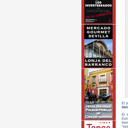
El 
ban
El 
Eur
Her
"ve