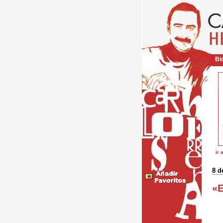
Bio
ir 
8 d
«E