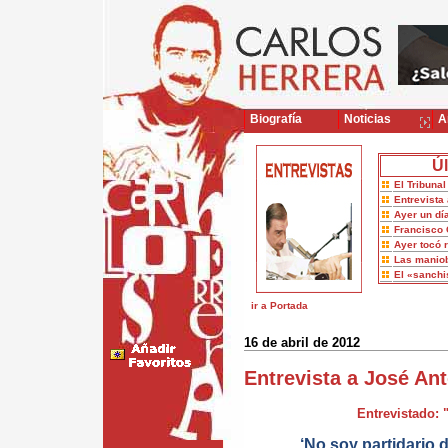
Biografía
Noticias
Ar
Úl
El Tribuna
Entrevista 
Ayer un dí
Francisco 
Ayer tocó 
Las maniob
El «sanch
ir a Portada
16 de abril de 2012
Entrevista a José An
Entrevistado: 
‘No soy partidario