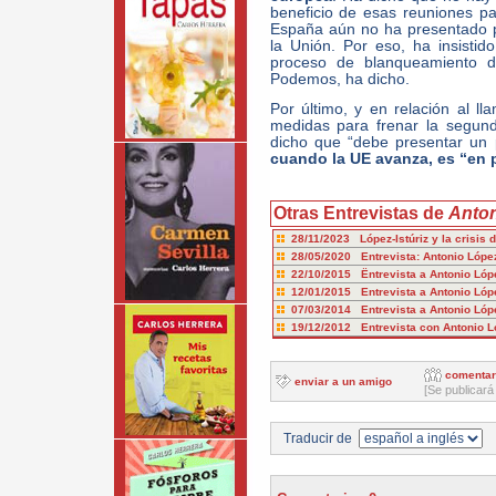
beneficio de esas reuniones p
España aún no ha presentado p
la Unión. Por eso, ha insisti
proceso de blanqueamiento d
Podemos, ha dicho.
Por último, y en relación al l
medidas para frenar la segund
dicho que “debe presentar un 
cuando la UE avanza, es “en p
Otras Entrevistas de
Anton
28/11/2023 López-Istúriz y la crisis 
28/05/2020 Entrevista: Antonio López
22/10/2015 Ëntrevista a Antonio López
12/01/2015 Entrevista a Antonio Lópe
07/03/2014 Entrevista a Antonio Lópe
19/12/2012 Entrevista con Antonio Ló
comentar
enviar a un amigo
[Se publicará
Traducir de