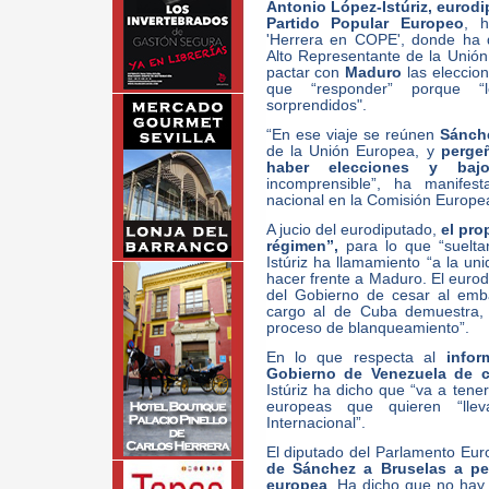
Antonio López-Istúriz, eurodi
Partido Popular Europeo
, h
'Herrera en COPE', donde ha 
Alto Representante de la Unió
pactar con
Maduro
las eleccion
que “responder” porque “l
sorprendidos".
“En ese viaje se reúnen
Sánche
de la Unión Europea, y
perge
haber elecciones y ba
incomprensible”, ha manifesta
nacional en la Comisión Europea
A jucio del eurodiputado,
el pro
régimen”,
para lo que “sueltan
Istúriz ha llamamiento “a la un
hacer frente a Maduro. El eurod
del Gobierno de cesar al emb
cargo al de Cuba demuestra, 
proceso de blanqueamiento”.
En lo que respecta al
info
Gobierno de Venezuela de 
Istúriz ha dicho que “va a ten
europeas que quieren “lle
Internacional”.
El diputado del Parlamento Eu
de Sánchez a Bruselas a pe
europea
. Ha dicho que no hay