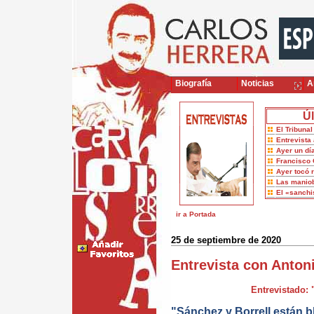
Biografía
Noticias
Ar
Úl
El Tribuna
Entrevista 
Ayer un dí
Francisco 
Ayer tocó 
Las maniob
El «sanch
ir a Portada
25 de septiembre de 2020
Entrevista con Antoni
Entrevistado: 
"Sánchez y Borrell están