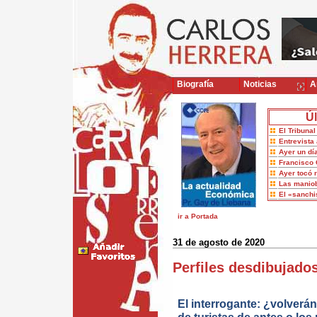
Biografía
Noticias
Ar
Úl
El Tribuna
Entrevista 
Ayer un dí
Francisco 
Ayer tocó 
Las maniob
El «sanch
ir a Portada
31 de agosto de 2020
Perfiles desdibujado
El interrogante: ¿volverá