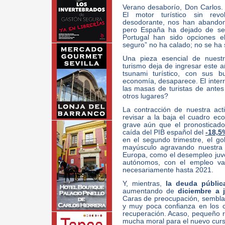
Verano desaborío, Don Carlos. 
El motor turístico sin revo
desodorante, nos han abandon
pero España ha dejado de ser
Portugal han sido opciones e
seguro” no ha calado; no se ha
Una pieza esencial de nuest
turismo deja de ingresar este 
tsunami turístico, con sus b
economía, desaparece. El inter
las masas de turistas de antes 
otros lugares?
La contracción de nuestra act
revisar a la baja el cuadro e
grave aún que el pronosticado
caída del PIB español del
-18,5
en el segundo trimestre, el go
mayúsculo agravando nuestra 
Europa, como el desempleo juv
autónomos, con el empleo va
necesariamente hasta 2021.
Y, mientras,
la deuda públic
aumentando de
diciembre a 
Caras de preocupación, semblan
y muy poca confianza en los 
recuperación. Acaso, pequeño r
mucha moral para el nuevo cur