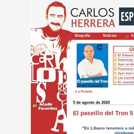
Biografía
Noticias
Ar
Úl
El Tribuna
Entrevista 
Ayer un dí
Francisco 
Ayer tocó 
Las maniob
El «sanch
ir a Portada
5 de agosto de 2020
El paseillo del Tron
“En Líbano tenemos a má
olvidemo