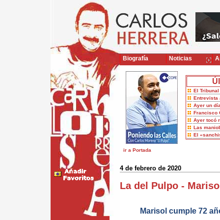
Biografía
Noticias
Ar
Úl
El Tribuna
Entrevista 
Ayer un dí
Francisco 
Ayer tocó 
Las maniob
El «sanch
ir a Portada
4 de febrero de 2020
La del Pulpo - Mariso
Marisol cumple 72 año