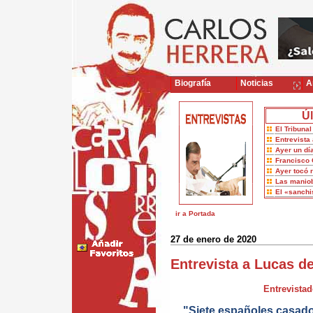
Biografía
Noticias
Ar
Úl
El Tribuna
Entrevista 
Ayer un dí
Francisco 
Ayer tocó 
Las maniob
El «sanch
ir a Portada
27 de enero de 2020
Entrevista a Lucas de
Entrevistad
"Siete españoles casad