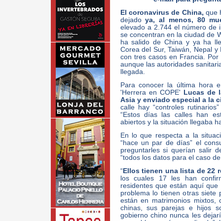
El coronavirus de China,
que 
dejado
ya, al menos, 80 mu
elevado a 2.744 el número de i
se concentran en la ciudad de W
ha salido de China y ya ha ll
Corea del Sur, Taiwán, Nepal y 
con tres casos en Francia. Po
aunque las autoridades sanitari
llegada.
Para conocer la última hora e
'Herrera en COPE'
Lucas de l
Asia y enviado especial a la
calle hay “controles rutinarios
“Estos días las calles han e
abiertos y la situación llegaba ha
En lo que respecta a la situa
“hace un par de días” el cons
preguntarles si querían salir d
“todos los datos para el caso d
“
Ellos tienen una lista de 22
los cuales 17 les han confir
residentes que están aquí que h
problema lo tienen otras siete
están en matrimonios mixtos, c
chinas, sus parejas e hijos s
gobierno chino nunca les dejarí