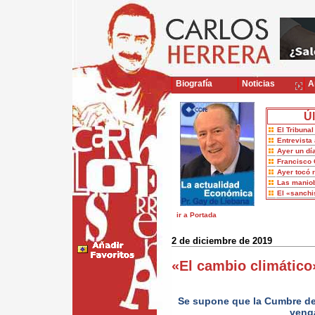
Biografía
Noticias
Ar
Úl
El Tribuna
Entrevista 
Ayer un dí
Francisco 
Ayer tocó 
Las maniob
El «sanch
ir a Portada
2 de diciembre de 2019
«El cambio climático
Se supone que la Cumbre de
venga