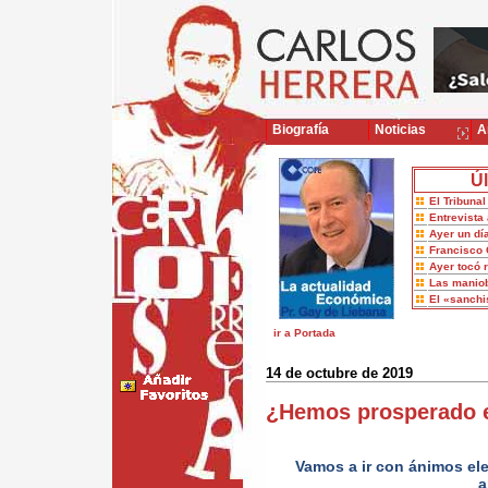
Biografía
Noticias
Ar
Úl
El Tribuna
Entrevista 
Ayer un dí
Francisco 
Ayer tocó 
Las maniob
El «sanch
ir a Portada
14 de octubre de 2019
¿Hemos prosperado e
Vamos a ir con ánimos el
a