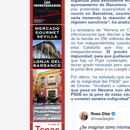
organizar para defenderse en 
ayuntamiento de Barcelona
.
esa pretendida superioridad d
ocurrir en Barcelona, ocurri
sería tremenda la reacción
régimen sanchista", ha anali
La tertuliana de 'Herrera en 
informaciones que afectan a
l
de la familia en 290 millones d
no fue independentista cuando
esta Cataluña que hoy s
independentistas.
El procés
impunidad, para que pudiera
que hay un Pujol condenado, 
tercer grado revocado pero que 
le pone libre pese a no cumplir 
Por último, ha señalado que es
de la indignidad del PSOE" por 
de Chivite. "Ocultarlo o call
que pasa en Navarra nos afe
PSOE en la peor de estas sit
a cometer tamaña indignidad