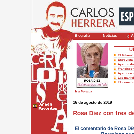
Biografía
Noticias
Ar
Úl
El Tribuna
Entrevista 
Ayer un dí
Francisco 
Ayer tocó 
Las maniob
El «sanch
ir a Portada
16 de agosto de 2019
Rosa Díez con tres de
El comentario de Rosa Díez