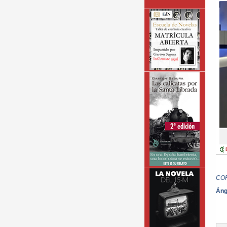
CO
Áng