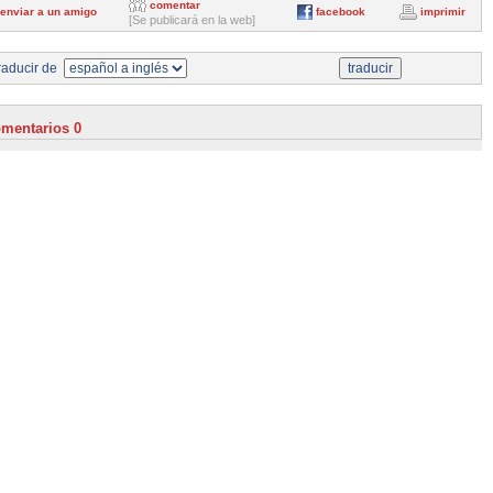
comentar
enviar a un amigo
facebook
imprimir
[Se publicará en la web]
aducir de
mentarios 0