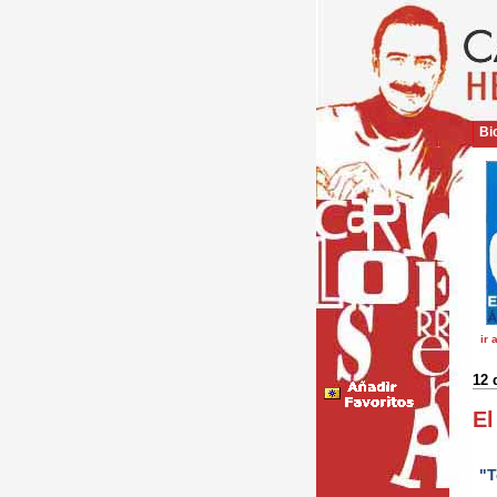
Bio
ir 
12 
El
"T