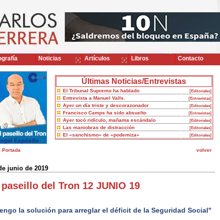
grafía
Noticias
Artículos
Libros
Contacto
Últimas Noticias/Entrevistas
El Tribunal Supremo ha hablado
[Editoriales]
Entrevista a Manuel Valls.
[Entrevistas]
Ayer un día triste y descorazonador
[Editoriales]
Francisco Camps ha sido absuelto
[Entrevistas]
Ayer tocó ridículo, mañama escándalo
[Editoriales]
Las maniobras de distracción
[Editoriales]
El «sanchismo» de «podemiza»
[Editoriales]
a Portada
volver
de junio de 2019
 paseillo del Tron 12 JUNIO 19
engo la solución para arreglar el déficit de la Seguridad Social"