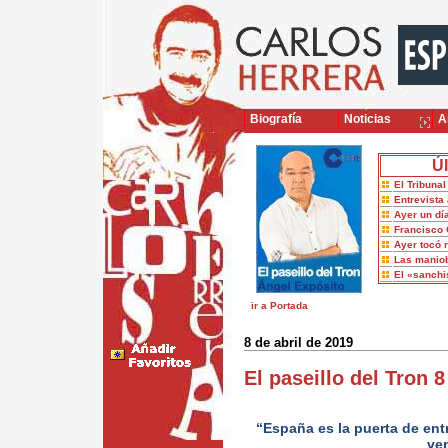
Biografía
Noticias
Ar
Úl
El Tribuna
Entrevista 
Ayer un dí
Francisco 
Ayer tocó 
Las maniob
El «sanch
ir a Portada
8 de abril de 2019
El paseillo del Tron 
“España es la puerta de ent
ve