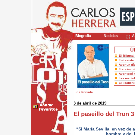
Biografía
Noticias
Ar
Úl
El Tribuna
Entrevista 
Ayer un dí
Francisco 
Ayer tocó 
Las maniob
El «sanch
ir a Portada
3 de abril de 2019
El paseillo del Tron 
“Si María Sevilla, en vez d
hombre y del 