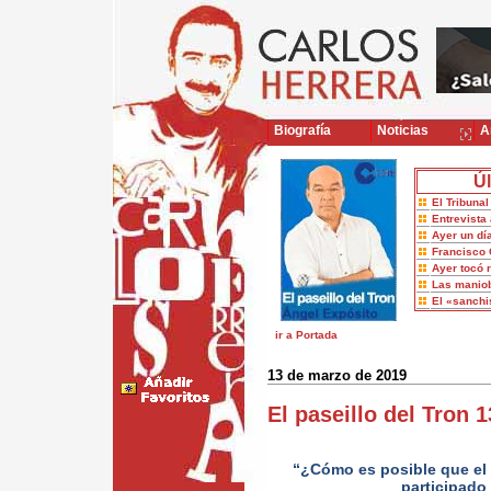
Biografía
Noticias
Ar
Úl
El Tribuna
Entrevista 
Ayer un dí
Francisco 
Ayer tocó 
Las maniob
El «sanch
ir a Portada
13 de marzo de 2019
El paseillo del Tron 
“¿Cómo es posible que el 
participado