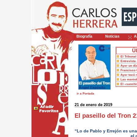
Biografía
Noticias
Ar
Úl
El Tribuna
Entrevista 
Ayer un dí
Francisco 
Ayer tocó 
Las maniob
El «sanch
ir a Portada
21 de enero de 2019
El paseillo del Tron 
“Lo de Pablo y Errejón es una
el 