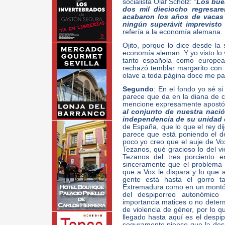
socialista Olaf Scholz: "
Los bue
dos mil dieciocho regresar
acabaron los años de vacas 
ningún superávit imprevist
refería a la economía alemana.
Ojito, porque lo dice desde la 
economía aleman. Y yo visto lo 
tanto española como europea
rechazó temblar margarito con l
olave a toda página doce me pa
Segundo
: En el fondo yo sé si
parece que da en la diana de c
mencione expresamente apostó, l
al conjunto de nuestra naci
independencia de su unidad 
de España, que lo que el rey dij
parece que está poniendo el d
poco yo creo que el auje de Vo
Tezanos, qué gracioso lo del v
Tezanos del tres porciento 
sinceramente que el problema
que a Vox le dispara y lo que a
gente está hasta el gorro t
Extremadura como en un montó
del despiporreo autonómico
importancia matices o no determ
de violencia de géner, por lo 
llegado hasta aquí es el despi
seguramente pienso que la desi