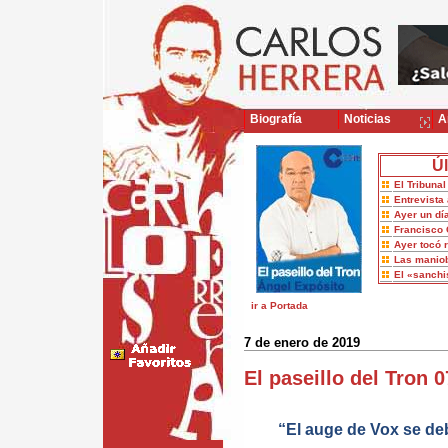
Biografía
Noticias
Ar
Úl
El Tribuna
Entrevista 
Ayer un dí
Francisco 
Ayer tocó 
Las maniob
El «sanch
ir a Portada
7 de enero de 2019
El paseillo del Tron 
“El auge de Vox se de