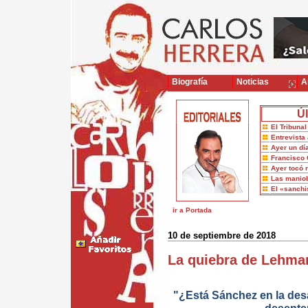
Biografía
Noticias
Ar
Úl
El Tribuna
Entrevista 
Ayer un dí
Francisco 
Ayer tocó 
Las maniob
El «sanch
ir a Portada
10 de septiembre de 2018
La quiebra de Lehma
"¿Está Sánchez en la des