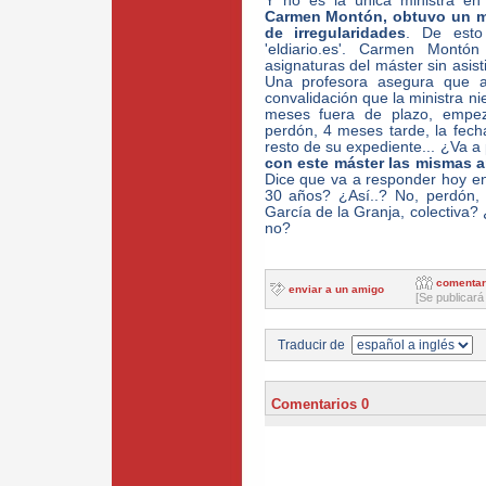
Y no es la única ministra e
Carmen Montón, obtuvo un má
de irregularidades
. De esto
'eldiario.es'. Carmen Mont
asignaturas del máster sin asisti
Una profesora asegura que 
convalidación que la ministra ni
meses fuera de plazo, empez
perdón, 4 meses tarde, la fecha 
resto de su expediente... ¿Va 
con este máster las mismas a
Dice que va a responder hoy en
30 años? ¿Así..? No, perdón, 
García de la Granja, colectiva?
no?
comentar
enviar a un amigo
[Se publicará
Traducir de
Comentarios 0