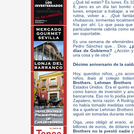
¿Qué tal están? Es lunes. Es 10
8, pero es un día tan bonito 
lunes, empezar a trabajar, a ver
rutina, volver a... ¡Qué fant
chubascos, tormentas localment
fría por ahí. Lo que pasa que 
particularmente cabrita como se
ser soportable.
Es una semana de efemérides 
Pedro Sánchez que... Dice,
¿p
días de Gobierno?
¿Acción y
una cosa y de otra?
Décimo aniversario de la caí
Hoy, queridos niños, ¿os aco
niños, ibais al colegio toda
Brothers. Lehman Brothers
e
Estados Unidos. Era el quinto 
como banco de inversión y anu
bancarrota. Eso no lo podía pre
Zapatero, tenía razón. A Rodrí
no había tomado medidas contra
iba a quebrar Lehman Brothers
siguió sin tomarlas durante más
Oiga, ¡eso obligó al erario, a
billones de euros, de dólares
Brothers no le prestó nadie
y