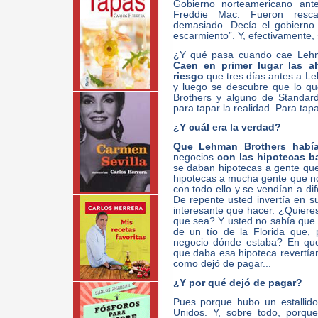
Gobierno norteamericano ant
Freddie Mac. Fueron resc
demasiado. Decía el gobierno
escarmiento”. Y, efectivamente, 
¿Y qué pasa cuando cae Leh
Caen en primer lugar las al
riesgo
que tres días antes a Leh
y luego se descubre que lo q
Brothers y alguno de Standar
para tapar la realidad. Para tapa
¿Y cuál era la verdad?
Que Lehman Brothers habí
negocios
con las hipotecas b
se daban hipotecas a gente que
hipotecas a mucha gente que no
con todo ello y se vendían a di
De repente usted invertía en s
interesante que hacer. ¿Quiere
que sea? Y usted no sabía que 
de un tío de la Florida que, 
negocio dónde estaba? En que
que daba esa hipoteca revertían
como dejó de pagar...
¿Y por qué dejó de pagar?
Pues porque hubo un estallido
Unidos. Y, sobre todo, porq