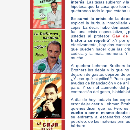
interés
. Las tasas subieron y l
hipoteca que la casa que teóric
quebrando todo lo que estaba u
Se sumó la crisis de la deu
explotó la burbuja inmobiliari
cajas. Es decir, hubo demasiada
fue una crisis especulativa,
ustedes al profesor
Gay de 
historia se repetirá
” ¿Y por q
efectivamente, hay dos cuesti
que pueden hacer que las cris
codicia y la mala memoria. Y
mucho.
Al quebrar Lehman Brothers l
Brothers les debía y lo que no 
dejaron de gastar, dejaron de pr
¿Y eso qué significó? Pues qu
ayudas de financiación y de ahí 
paro. Y con el aumento del pa
contracción del gasto, blablabla
A día de hoy todavía los expe
error dejar caer a Lehman Broth
quienes dicen que no. Pero es
vuelto a ser el mismo desde
se enfrenta a escenarios com
petróleo, de las materias primas,
bárbaro.