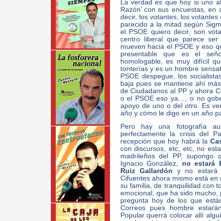
La verdad es que hoy si uno at
Razón’ con sus encuestas, en 
decir, los votantes, los votante
parecido a la mitad según Si
el PSOE quiero decir, son vo
centro liberal que parece ser
mueven hacia el PSOE y eso q
presentable que es el señ
homologable, es muy difícil q
tonterías y es un hombre sensat
PSOE despegue, los socialista
baja pues se mantiene ahí más
de Ciudadanos al PP y ahora C
o el PSOE eso ya…, o no gobe
apoyo de uno o del otro. Es ve
año y cómo le digo en un año 
Pero hay una fotografía aus
perfectamente la crisis del P
recepción que hoy habrá la
Ca
con discursos, etc, etc, no est
madrileños del PP, supongo q
Ignacio González,
no estará
Ruiz Gallardón
y no estará
Cifuentes ahora mismo está en
su familia, de tranquilidad con 
emocional, que ha sido mucho, p
pregunta hoy de los que está
Correos pues hombre estarán
Popular querrá colocar allí algu