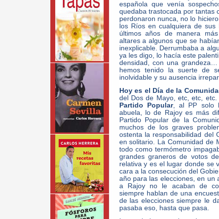
española que venía sospechos
quedaba trastocada por tantas c
perdonaron nunca, no lo hiciero
los Ríos en cualquiera de sus 
últimos años de manera más c
altares a algunos que se habían
inexplicable. Derrumbaba a alg
ya les digo, lo hacía este palen
densidad, con una grandeza… 
hemos tenido la suerte de s
inolvidable y su ausencia irrepar
Hoy es el Día de la Comunid
del Dos de Mayo, etc, etc, etc.
Partido Popular
, al PP solo
abuela, lo de Rajoy es más difí
Partido Popular de la Comuni
muchos de los graves proble
ostenta la responsabilidad del 
en solitario. La Comunidad de M
todo como termómetro impagabl
grandes graneros de votos de
relativa y es el lugar donde se 
cara a la consecución del Gobie
año para las elecciones, en un 
a Rajoy no le acaban de co
siempre hablan de una encues
de las elecciones siempre le 
pasaba eso, hasta que pasa.