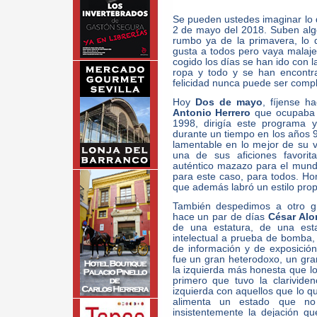
Se pueden ustedes imaginar lo 
2 de mayo del 2018. Suben alg
rumbo ya de la primavera, lo 
gusta a todos pero vaya malaj
cogido los días se han ido con l
ropa y todo y se han encontr
felicidad nunca puede ser comp
Hoy
Dos de mayo
, fíjense 
Antonio Herrero
que ocupaba e
1998, dirigía este programa y
durante un tiempo en los años 
lamentable en lo mejor de su v
una de sus aficiones favori
auténtico mazazo para el mundo
para este caso, para todos. Ho
que además labró un estilo prop
También despedimos a otro gr
hace un par de días
César Alo
de una estatura, de una esta
intelectual a prueba de bomba
de información y de exposición
fue un gran heterodoxo, un gra
la izquierda más honesta que lo
primero que tuvo la clarivide
izquierda con aquellos que lo q
alimenta un estado que no
insistentemente la dejación qu