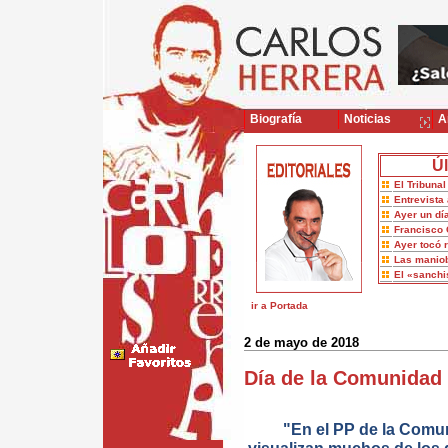
Biografía
Noticias
Ar
Úl
El Tribuna
Entrevista 
Ayer un dí
Francisco 
Ayer tocó 
Las maniob
El «sanch
ir a Portada
2 de mayo de 2018
Día de la Comunidad
"En el PP de la Comu