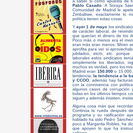
a saber si como apuesta de f
Pablo Casado
. A Soraya Sáe
Comunidad de Madrid le apete
Zimbabwe, exactamente lo mis
política tienen estas cosas.
Y
ayer 1 de mayo
los sindicato
de carácter laboral, de reivindi
que querían el dinero de los 
Poco más o menos era el mensa
eran más eran menos. Miren se 
aprofita para ver si aprovechaba
jubilados, etcm, etc. porque 
laborales estos sindicatos tení
simplemente los liberados, o
muchos es verdad, pero los mis
Madrid eran
150.000
o 15.000, 
tendencia,
la tendencia a la b
y CCOO
, además hay facturas
con la connivencia con política
algunos casos de corrupción 
todas en los últimos tiempos co
siguen y además insisten, insist
Alguna cosa más que recordar d
Continúa la rueda después d
programa y su ratificación aye
hablado ha sido Pedro Sánchez
poco a Margarita Robles, ha dic
que apoyen lo que ha insinua
callarse.