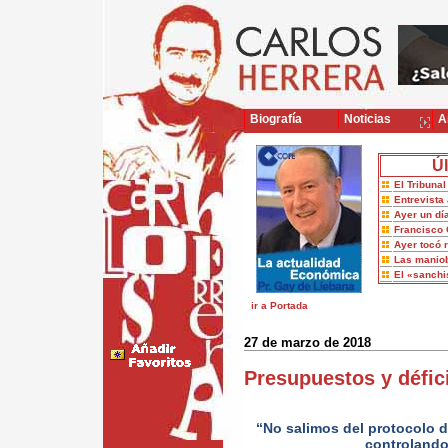
Biografía
Noticias
Ar
Úl
El Tribuna
Entrevista 
Ayer un dí
Francisco 
Ayer tocó 
Las maniob
El «sanch
ir a Portada
27 de marzo de 2018
Presupuestos y défic
“No salimos del protocolo d
controlando