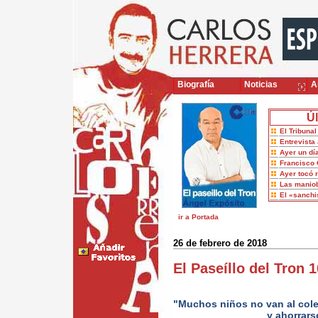
Biografía
Noticias
Ar
Úl
El Tribuna
Entrevista 
Ayer un dí
Francisco 
Ayer tocó 
Las maniob
El «sanch
ir a Portada
26 de febrero de 2018
El Paseíllo del Tron 
"Muchos niños no van al cole
y ahorrar