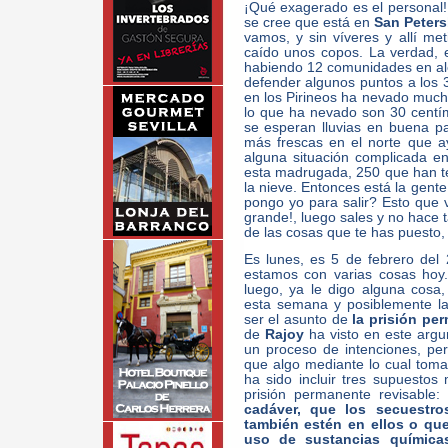
¡Qué exagerado es el personal!
se cree que está en
San Peter
vamos, y sin víveres y allí met
caído unos copos. La verdad, 
habiendo 12 comunidades en ale
defender algunos puntos a los 
en los Pirineos ha nevado mucho
lo que ha nevado son 30 centí
se esperan lluvias en buena pa
más frescas en el norte que a
alguna situación complicada en
esta madrugada, 250 que han te
la nieve. Entonces está la gent
pongo yo para salir? Esto que v
grande!, luego sales y no hace t
de las cosas que te has puesto,
Es lunes, es 5 de febrero del 
estamos con varias cosas hoy
luego, ya le digo alguna cosa
esta semana y posiblemente l
ser el asunto de
la prisión per
de
Rajoy
ha visto en este argum
un proceso de intenciones, pe
que algo mediante lo cual tomar 
ha sido incluir tres supuesto
prisión permanente revisable
cadáver, que los secuestr
también estén en ellos o que
uso de sustancias química