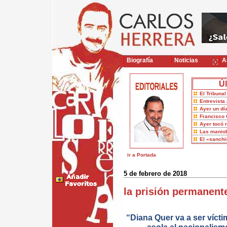
Biografía
Noticias
Ar
Úl
El Tribuna
Entrevista 
Ayer un dí
Francisco 
Ayer tocó 
Las maniob
El «sanch
ir a Portada
5 de febrero de 2018
la prisión permanent
“Diana Quer va a ser víc