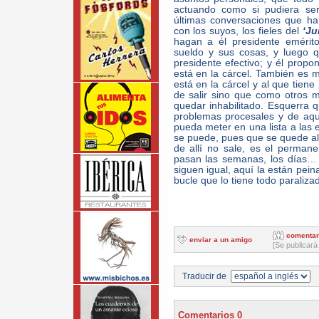
actuando como si pudiera ser
últimas conversaciones que h
con los suyos, los fieles del
‘Ju
hagan a él presidente emérit
sueldo y sus cosas, y luego
presidente efectivo; y él prop
está en la cárcel. También es m
está en la cárcel y al que tiene
de salir sino que como otros 
quedar inhabilitado. Esquerra 
problemas procesales y de aq
pueda meter en una lista a las 
se puede, pues que se quede all
de allí no sale, es el perman
pasan las semanas, los días… 
siguen igual, aquí la están pe
bucle que lo tiene todo paraliza
comentar
enviar a un amigo
[Se publicará
Traducir de
Comentarios 0