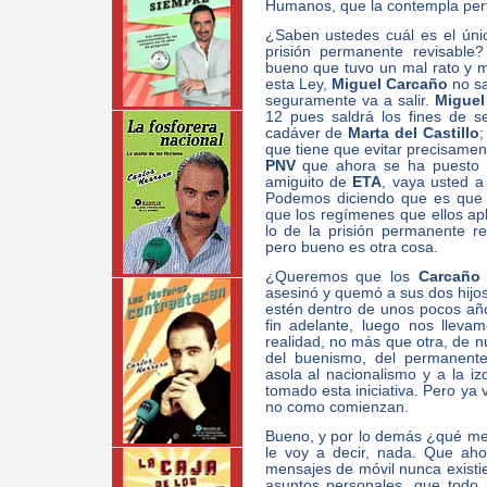
Humanos, que la contempla per
¿Saben ustedes cuál es el úni
prisión permanente revisable
bueno que tuvo un mal rato y m
esta Ley,
Miguel Carcaño
no sa
seguramente va a salir.
Miguel
12 pues saldrá los fines de s
cadáver de
Marta del Castillo
;
que tiene que evitar precisame
PNV
que ahora se ha puesto e
amiguito de
ETA
, vaya usted a
Podemos diciendo que es que e
que los regímenes que ellos ap
lo de la prisión permanente rev
pero bueno es otra cosa.
¿Queremos que los
Carcañ
asesinó y quemó a sus dos hijo
estén dentro de unos pocos año
fin adelante, luego nos llev
realidad, no más que otra, de 
del buenismo, del permanente
asola al nacionalismo y a la i
tomado esta iniciativa. Pero y
no como comienzan.
Bueno, y por lo demás ¿qué me
le voy a decir, nada. Que aho
mensajes de móvil nunca existie
asuntos personales, que todo