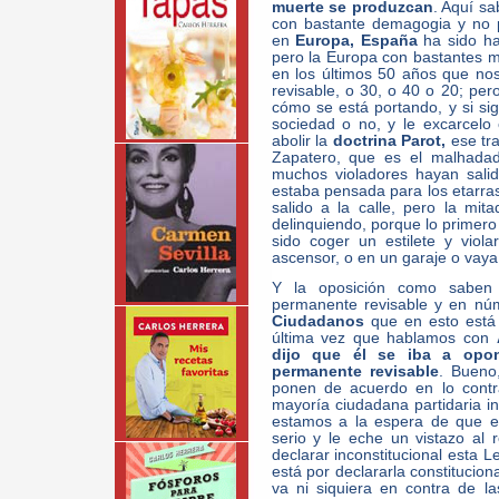
muerte se produzcan
. Aquí sa
con bastante demagogia y no 
en
Europa, España
ha sido ha
pero la Europa con bastantes m
en los últimos 50 años que nos
revisable, o 30, o 40 o 20; per
cómo se está portando, y si si
sociedad o no, y le excarcelo 
abolir la
doctrina Parot,
ese tra
Zapatero, que es el malhad
muchos violadores hayan sali
estaba pensada para los etarra
salido a la calle, pero la mi
delinquiendo, porque lo primer
sido coger un estilete y vio
ascensor, o en un garaje o vaya
Y la oposición como saben 
permanente revisable y en nú
Ciudadanos
que en esto está 
última vez que hablamos con
dijo que él se iba a opon
permanente revisable
. Bueno
ponen de acuerdo en lo contr
mayoría ciudadana partidaria i
estamos a la espera de que el
serio y le eche un vistazo al 
declarar inconstitucional esta L
está por declararla constitucion
va ni siquiera en contra de l