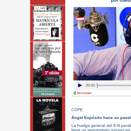
por mied
00:00
Descargar
COPE
Ángel Expósito hace su paseíl
La huelga general del 8-N parali
tiene un seguimiento escaso en 