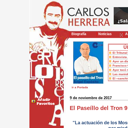
Biografía
Noticias
Ar
Úl
El Tribuna
Entrevista 
Ayer un dí
Francisco 
Ayer tocó 
Las maniob
El «sanch
ir a Portada
9 de noviembre de 2017
El Paseíllo del Tron 
“La actuación de los Mos