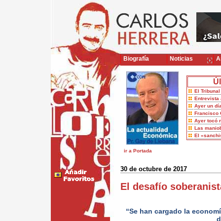
Biografía
Noticias
Ar
Úl
El Tribuna
Entrevista 
Ayer un dí
Francisco 
Ayer tocó 
Las maniob
El «sanch
ir a Portada
30 de octubre de 2017
El desafío soberanist
“Se han cargado la economía
d